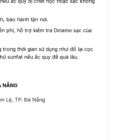
 nếu ắc quy bị chết hộc hoặc sạc không
h, bảo hành tận nơi.
ễn phí, hỗ trợ kiểm tra Dinamo sạc của
rong thời gian sử dụng như đổ lại cọc
khử sunfat nếu ắc quy để quá lâu
.
À NẴNG
ẩm Lệ, TP. Đà Nẵng