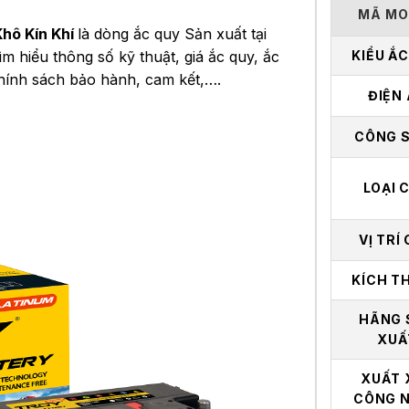
MÃ MO
hô Kín Khí
là dòng ắc quy Sản xuất tại
ìm hiểu thông số kỹ thuật, giá ắc quy, ắc
KIỂU Ắ
chính sách bảo hành, cam kết,….
ĐIỆN
CÔNG 
LOẠI 
VỊ TRÍ
KÍCH T
HÃNG 
XUẤ
XUẤT 
CÔNG 