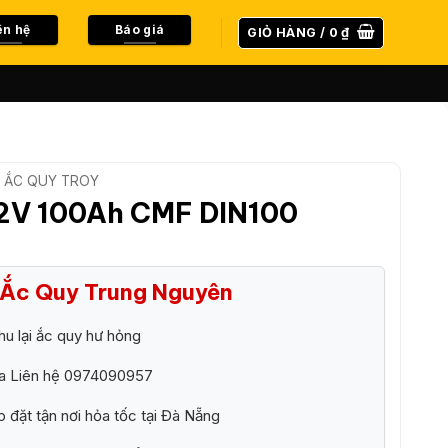
ên hệ
Báo giá
GIỎ HÀNG /
0
₫
ẮC QUY TROY
2V 100Ah CMF DIN100
i Ắc Quy Trung Nguyên
hu lại ắc quy hư hỏng
ra Liên hệ 0974090957
p đặt tận nơi hỏa tốc tại Đà Nẵng