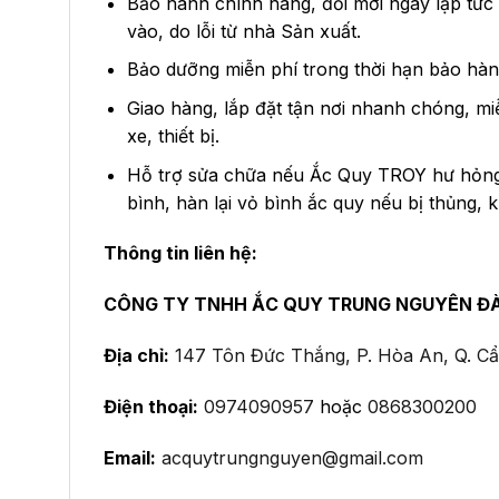
Bảo hành chính hãng, đổi mới ngay lập tức
vào, do lỗi từ nhà Sản xuất.
Bảo dưỡng miễn phí trong thời hạn bảo hàn
Giao hàng, lắp đặt tận nơi nhanh chóng, mi
xe, thiết bị.
Hỗ trợ sửa chữa nếu Ắc Quy TROY hư hỏng t
bình, hàn lại vỏ bình ắc quy nếu bị thủng, 
Thông tin liên hệ:
CÔNG TY TNHH ẮC QUY TRUNG NGUYÊN Đ
Địa chỉ:
147 Tôn Đức Thắng, P. Hòa An, Q. C
Điện thoại:
0974090957
hoặc
0868300200
Email:
acquytrungnguyen@gmail.com