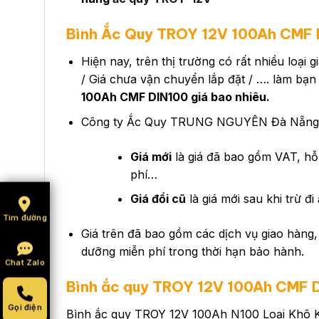
Bình Ắc Quy TROY 12V 100Ah CMF D
Hiện nay, trên thị trường có rất nhiều loại 
/ Giá chưa vận chuyển lắp đặt / …. làm bạn
100Ah CMF DIN100 giá bao nhiêu.
Công ty Ắc Quy TRUNG NGUYÊN Đà Nẵng hi
Giá mới
là giá đã bao gồm VAT, hỗ 
phí…
Giá đổi cũ
là giá mới sau khi trừ đi
Tìm đường
Giá trên đã bao gồm các dịch vụ giao hàng, 
dưỡng miễn phí trong thời hạn bảo hành.
Chat Zalo
Bình ắc quy
TROY 12V 100Ah CMF 
Gọi điện
Bình ắc quy TROY 12V 100Ah N100 Loại Khô Kí