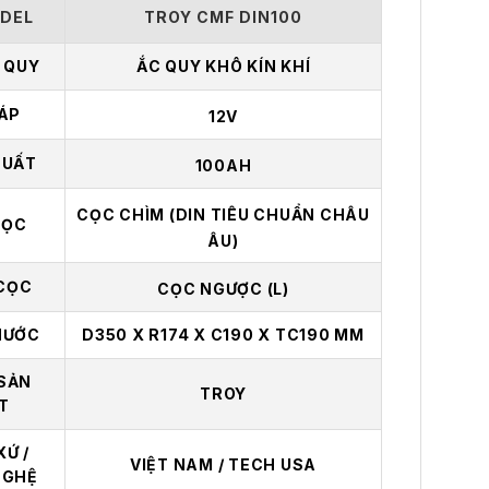
DEL
TROY CMF DIN100
C QUY
ẮC QUY KHÔ KÍN KHÍ
 ÁP
12V
SUẤT
100AH
CỌC CHÌM (DIN TIÊU CHUẨN CHÂU
CỌC
ÂU)
 CỌC
CỌC NGƯỢC (L)
HƯỚC
D350 X R174 X C190 X TC190 MM
SẢN
TROY
T
XỨ /
VIỆT NAM / TECH USA
NGHỆ