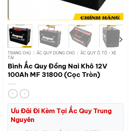
TRANG CHỦ
/
ẮC QUY DÙNG CHO
/
ẮC QUY Ô TÔ - XE
TẢI
Bình Ắc Quy Đồng Nai Khô 12V
100Ah MF 31800 (Cọc Tròn)
Ưu Đãi Đi Kèm Tại Ắc Quy Trung
Nguyên