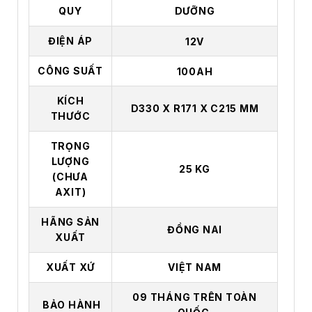
QUY
DƯỠNG
ĐIỆN ÁP
12V
CÔNG SUẤT
100AH
KÍCH
D330 X R171 X C215 MM
THƯỚC
TRỌNG
LƯỢNG
25 KG
(CHƯA
AXIT)
HÃNG SẢN
ĐỒNG NAI
XUẤT
XUẤT XỨ
VIỆT NAM
09 THÁNG TRÊN TOÀN
BẢO HÀNH