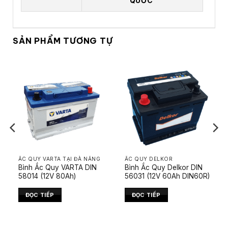
QUỐC
SẢN PHẨM TƯƠNG TỰ
ẮC QUY VARTA TẠI ĐÀ NẴNG
ẮC QUY DELKOR
Bình Ắc Quy VARTA DIN
Bình Ắc Quy Delkor DIN
58014 (12V 80Ah)
56031 (12V 60Ah DIN60R)
ĐỌC TIẾP
ĐỌC TIẾP