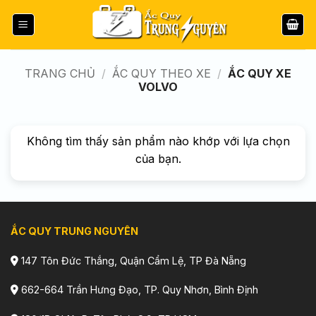
Bỏ
qua
nội
dung
TRANG CHỦ
/
ẮC QUY THEO XE
/
ẮC QUY XE
VOLVO
Không tìm thấy sản phẩm nào khớp với lựa chọn
của bạn.
ẮC QUY TRUNG NGUYÊN
147 Tôn Đức Thắng, Quận Cẩm Lệ, TP Đà Nẵng
662-664 Trần Hưng Đạo, TP. Quy Nhơn, Bình Định