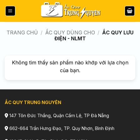
Bỏ
qua
nội
dung
TRANG CHỦ
/
ẮC QUY DÙNG CHO
/
ẮC QUY LƯU
ĐIỆN - NLMT
Không tìm thấy sản phẩm nào khớp với lựa chọn
của bạn.
ẮC QUY TRUNG NGUYÊN
147 Tôn Đức Thắng, Quận Cẩm Lệ, TP Đà Nẵng
662-664 Trần Hưng Đạo, TP. Quy Nhơn, Bình Định