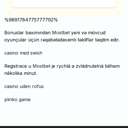
%9891784775777792%
Bonuslar baxımından
Mostbet
yeni və mövcud
oyunçular üçün rəqabətədavamlı təkliflər təqdim edir.
casino med swish
Registrace u
Mostbet
je rychlá a zvládnutelná během
několika minut.
casino uden rofus
plinko game