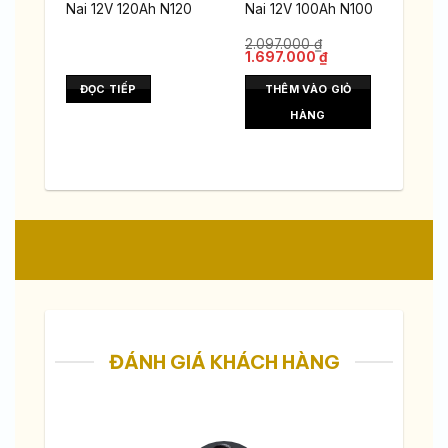
Nai 12V 120Ah N120
Nai 12V 100Ah N100
2.097.000
₫
Giá
Giá
1.697.000
₫
gốc
hiện
là:
tại
ĐỌC TIẾP
THÊM VÀO GIỎ
2.097.000 ₫.
là:
1.697.000 ₫.
HÀNG
ĐÁNH GIÁ KHÁCH HÀNG