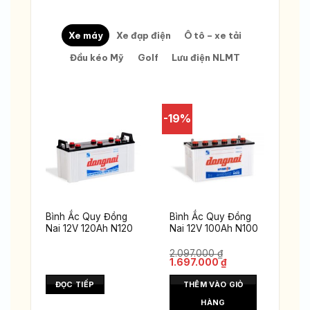
Xe máy
Xe đạp điện
Ô tô – xe tải
Đầu kéo Mỹ
Golf
Lưu điện NLMT
-19%
 12V
Bình Ắc Quy Đồng
Bình Ắc Quy Đồng
Nai 12V 120Ah N120
Nai 12V 100Ah N100
2.097.000
₫
Giá
Giá
1.697.000
₫
gốc
hiện
là:
tại
ĐỌC TIẾP
THÊM VÀO GIỎ
2.097.000 ₫.
là:
1.697.000 ₫.
HÀNG