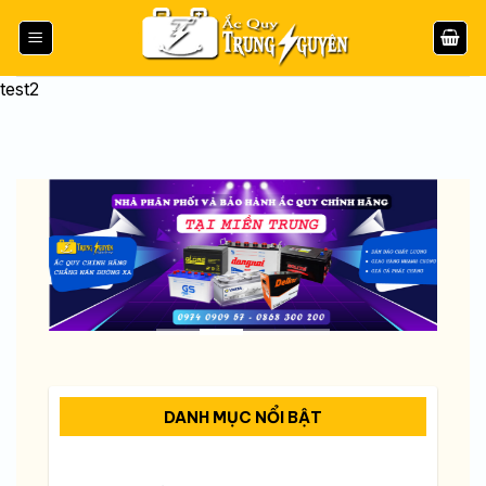
Bỏ
qua
nội
test2
dung
DANH MỤC NỔI BẬT