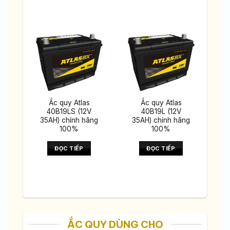
Ắc quy Atlas
Ắc quy Atlas
–
40B19LS (12V
40B19L (12V
ng
35AH) chính hãng
35AH) chính hãng
100%
100%
ĐỌC TIẾP
ĐỌC TIẾP
ẮC QUY DÙNG CHO