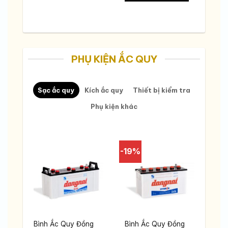
PHỤ KIỆN ẮC QUY
Sạc ắc quy
Kích ắc quy
Thiết bị kiểm tra
Phụ kiện khác
-19%
 12V
Bình Ắc Quy Đồng
Bình Ắc Quy Đồng