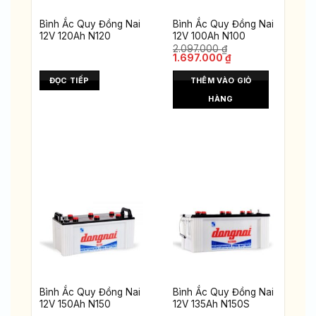
Bình Ắc Quy Đồng Nai
Bình Ắc Quy Đồng Nai
12V 120Ah N120
12V 100Ah N100
2.097.000
₫
Giá
Giá
1.697.000
₫
gốc
hiện
là:
tại
ĐỌC TIẾP
THÊM VÀO GIỎ
2.097.000 ₫.
là:
1.697.000 ₫.
HÀNG
Bình Ắc Quy Đồng Nai
Bình Ắc Quy Đồng Nai
12V 150Ah N150
12V 135Ah N150S