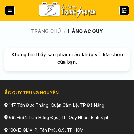
Bỏ
qua
nội
dung
TRANG CHỦ
/
HÃNG ẮC QUY
Không tìm thấy sản phẩm nào khớp với lựa chọn
của bạn.
ẮC QUY TRUNG NGUYÊN
147 Tôn Đức Thắng, Quận Cẩm Lệ, TP Đà Nẵng
662-664 Trần Hưng Đạo, TP. Quy Nhơn, Bình Định
180/1B QL1A, P. Tân Phú, Q.9, TP HCM