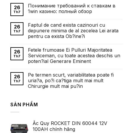
có
Понимание требований к ставкам в
bình
26
luận
1win казино: полный обзор
Th7
ở
Внесок
Không
Олександра
có
Faptul de cand exista cazinouri cu
Довженка
bình
26
у
luận
depunere minima de al zecelea Lei arata
Th7
розвиток
ở
pentru ca exista Ob?ine?i
українського
Понимание
кіномистецтва
требований
Không
к
có
ставкам
Fetele frumoase Ei Pulluri Majoritatea
bình
26
в
luận
Serviceman, cu toate acestea deschis un
1win
Th7
ở
казино:
poten?ial Generare Eminent
Faptul
полный
de
обзор
Không
cand
có
exista
Pe termen scurt, variabilitatea poate fi
bình
26
cazinouri
luận
uria?a, po?i ca?tiga mult mai mult
cu
Th7
ở
depunere
Chirurgie mult mai pu?in
Fetele
minima
frumoase
de
Không
Ei
al
có
Pulluri
zecelea
bình
Majoritatea
SẢN PHẨM
Lei
luận
Serviceman,
ở
arata
cu
Pe
pentru
toate
termen
ca
acestea
scurt,
exista
deschis
Ắc Quy ROCKET DIN 60044 12V
variabilitatea
Ob?
un
poate
ine?
100AH chính hãng
poten?
fi
i
ial