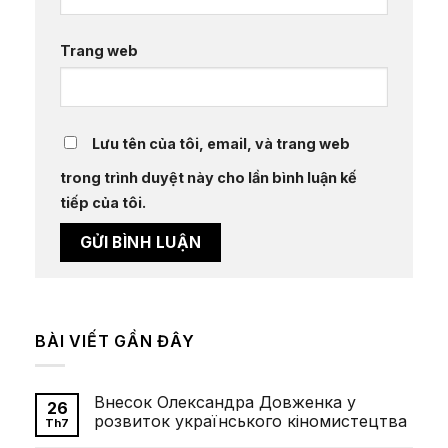
Trang web
Lưu tên của tôi, email, và trang web
trong trình duyệt này cho lần bình luận kế
tiếp của tôi.
BÀI VIẾT GẦN ĐÂY
Внесок Олександра Довженка у
26
розвиток українського кіномистецтва
Th7
Không