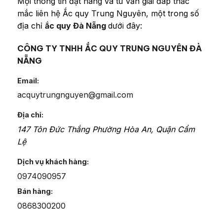
Mọi thông tin đặt hàng và tư vấn giải đáp thắc
mắc liên hệ Ắc quy Trung Nguyên, một trong số
địa chỉ
ắc quy Đà Nẵng
dưới đây:
CÔNG TY TNHH ẮC QUY TRUNG NGUYÊN ĐÀ
NẴNG
Email:
acquytrungnguyen@gmail.com
Địa chỉ:
147 Tôn Đức Thắng
Phường Hòa An
,
Quận Cẩm
Lệ
Dịch vụ khách hàng:
0974090957
Bán hàng:
0868300200