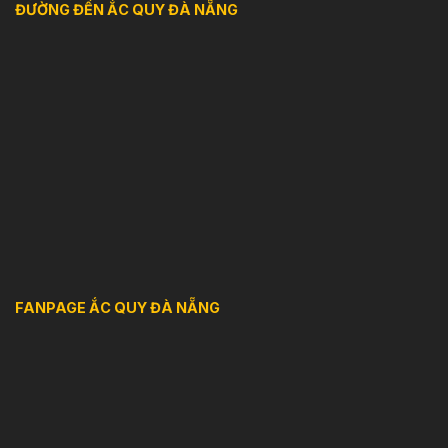
ĐƯỜNG ĐẾN ẮC QUY ĐÀ NẴNG
FANPAGE ẮC QUY ĐÀ NẴNG