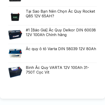
uria?
Generare
a,
Eminent
po?
i
Tại Sao Bạn Nên Chọn Ắc Quy Rocket
ca?
Q85 12V 65AH?
tiga
mult
mai
mult
Chirurgie
#1 [Báo Giá] Ắc Quy Delkor DIN 60038
mult
12V 100Ah Chính hãng
mai
pu?
in
Ắc quy ô tô Varta DIN 58039 12V 80Ah
Bình Ắc Quy VARTA 12V 100Ah 31-
750T Cọc Vít