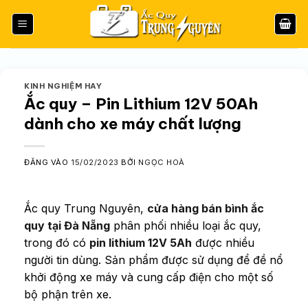
Bỏ
qua
nội
dung
KINH NGHIỆM HAY
Ắc quy – Pin Lithium 12V 50Ah
dành cho xe máy chất lượng
ĐĂNG VÀO
15/02/2023
BỞI
NGỌC HOÀ
Ắc quy Trung Nguyên,
cửa hàng bán bình ắc
quy tại Đà Nẵng
phân phối nhiều loại ắc quy,
trong đó có
pin lithium 12V 5Ah
được nhiều
người tin dùng. Sản phẩm được sử dụng để đề nổ
khởi động xe máy và cung cấp điện cho một số
bộ phận trên xe.