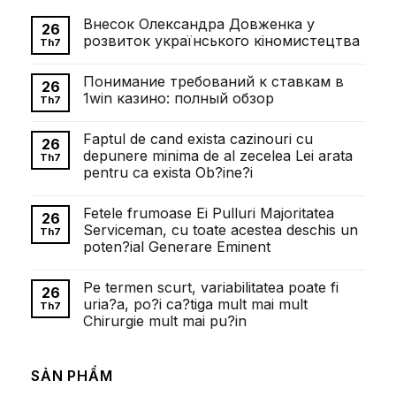
Внесок Олександра Довженка у
26
розвиток українського кіномистецтва
Th7
Không
có
Понимание требований к ставкам в
bình
26
luận
1win казино: полный обзор
Th7
ở
Внесок
Không
Олександра
có
Faptul de cand exista cazinouri cu
Довженка
bình
26
у
luận
depunere minima de al zecelea Lei arata
Th7
розвиток
ở
pentru ca exista Ob?ine?i
українського
Понимание
кіномистецтва
требований
Không
к
có
ставкам
Fetele frumoase Ei Pulluri Majoritatea
bình
26
в
luận
Serviceman, cu toate acestea deschis un
1win
Th7
ở
казино:
poten?ial Generare Eminent
Faptul
полный
de
обзор
Không
cand
có
exista
Pe termen scurt, variabilitatea poate fi
bình
26
cazinouri
luận
uria?a, po?i ca?tiga mult mai mult
cu
Th7
ở
depunere
Chirurgie mult mai pu?in
Fetele
minima
frumoase
de
Không
Ei
al
có
Pulluri
zecelea
bình
Majoritatea
SẢN PHẨM
Lei
luận
Serviceman,
ở
arata
cu