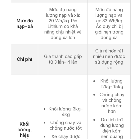
Mức độ năng
Mức độ năng
lượng nạp và xả:
lượng nạp và
Mức độ
20 Wh/kg. Pin
xả: 32 Wh/kg.
nạp- xả
Lithium có khả
Ắc quy chì bị
năng chịu nhiệt và
giới hạn trong
dòng xả lớn
dòng xả
Giá rẻ hơn rất
Giá thành cao gấp
nhiều nên được
Chi phí
từ 3 lần- 4 lần
sử dụng rộng
rãi
Khối lượng:
12kg- 15kg
Chống cháy
và chống
nước kém
Khối lượng: 3kg-
hơn
4kg
Do tích trữ
Chống cháy và
Khối
dung lượng
chống nước tốt
lượng,
điện kém
hiệu
Xe chạy được
nên quãng