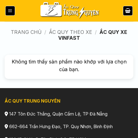
Bỏ
qua
nội
dung
TRANG CHỦ
/
ẮC QUY THEO XE
/
ẮC QUY XE
VINFAST
Không tìm thấy sản phẩm nào khớp với lựa chọn
của bạn.
ẮC QUY TRUNG NGUYÊN
147 Tôn Đức Thắng, Quận Cẩm Lệ, TP Đà Nẵng
662-664 Trần Hưng Đạo, TP. Quy Nhơn, Bình Định