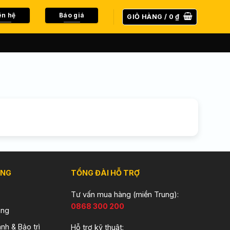
ên hệ
Báo giá
GIỎ HÀNG /
0
₫
ÀNG
TỔNG ĐÀI HỖ TRỢ
Tư vấn mua hàng (miền Trung):
0868 300 200
àng
nh & Bảo trì
Hỗ trợ kỹ thuật: