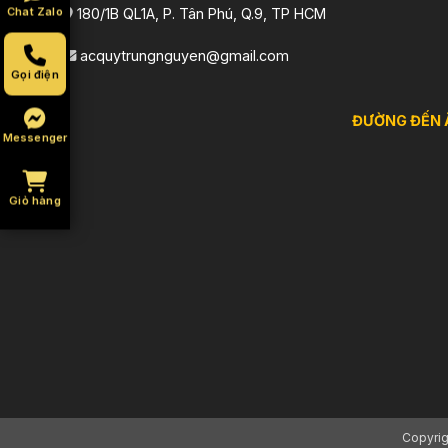
Chat Zalo
180/1B QL1A, P. Tân Phú, Q.9, TP HCM
acquytrungnguyen@gmail.com
Gọi điện
ĐƯỜNG ĐẾN 
Messenger
Giỏ hàng
Copyri