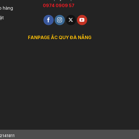
0974 0909 57
o hàng
ật
FANPAGE ẮC QUY ĐÀ NẴNG
2141811