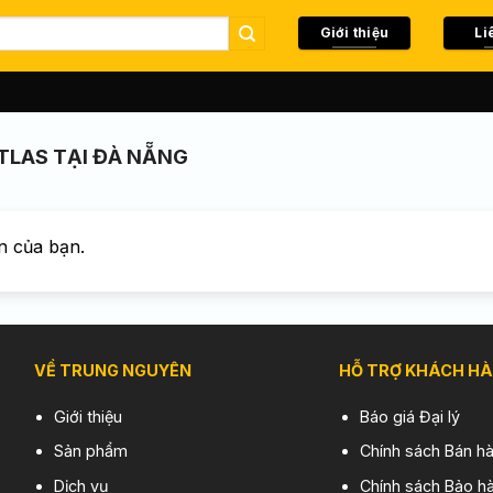
Giới thiệu
Li
TLAS TẠI ĐÀ NẴNG
n của bạn.
VỀ TRUNG NGUYÊN
HỖ TRỢ KHÁCH H
Giới thiệu
Báo giá Đại lý
Sản phẩm
Chính sách Bán h
Dịch vụ
Chính sách Bảo hà