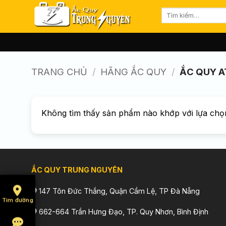
Bỏ
Tìm
qua
kiếm:
nội
dung
TRANG CHỦ
/
HÃNG ẮC QUY
/
ẮC QUY A
Không tìm thấy sản phẩm nào khớp với lựa chọ
ẮC QUY TRUNG NGUYÊN
147 Tôn Đức Thắng, Quận Cẩm Lệ, TP Đà Nẵng
Tìm đường
662-664 Trần Hưng Đạo, TP. Quy Nhơn, Bình Định