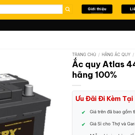
Giới thiệu
Li
TRANG CHỦ
/
HÃNG ẮC QUY
/
Ắc quy Atlas 4
hãng 100%
Ưu Đãi Đi Kèm Tạ
Giá trên đã bao gồm t
Giá Sỉ cho Thợ và Ga