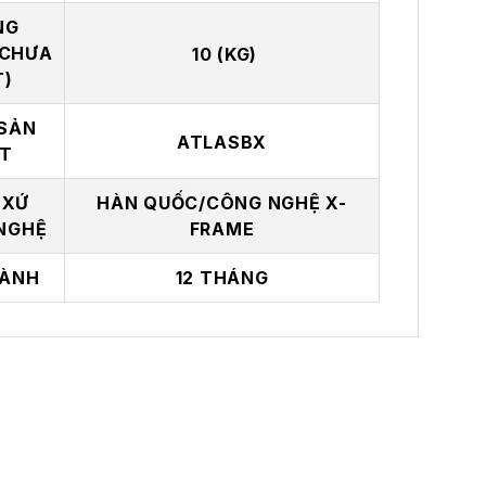
NG
(CHƯA
10 (KG)
T)
SẢN
ATLASBX
T
 XỨ
HÀN QUỐC/CÔNG NGHỆ X-
NGHỆ
FRAME
ÀNH
12 THÁNG