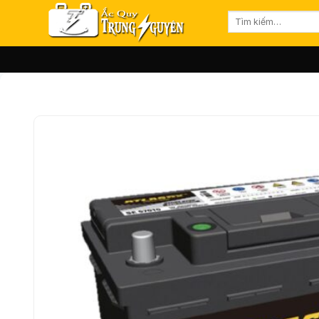
Bỏ
Tìm
qua
kiếm:
nội
dung