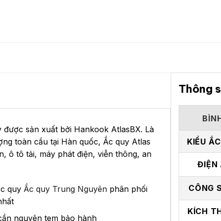
Thông s
BÌN
y được sản xuất bởi Hankook AtlasBX. Là
ợng toàn cầu tại Hàn quốc, Ắc quy Atlas
KIỂU Ắ
 ô tô tải, máy phát điện, viễn thông, an
ĐIỆN
CÔNG 
ắc quy
Ắc quy Trung Nguyên
phân phối
nhất
KÍCH T
ỉ cần nguyên tem bảo hành