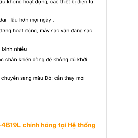
u không hoạt động, các thiết bị điện tử
ai , lâu hơn mọi ngày .
 đang hoạt động, máy sạc vẫn đang sạc
c bình nhiều
ắc chắn khiến dòng đề không đủ khởi
y chuyển sang màu Đỏ: cần thay mới.
44B19L chính hãng tại Hệ thống