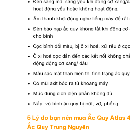
Đèn sáng mờ, sáng yếu khi động cơ xăng/dầ
hoạt động yếu hoặc không hoạt động.
Âm thanh khởi động nghe tiếng máy đề rất d
Đèn báo nạp ắc quy không tắt khi động cơ
cho bình
Cọc bình đổi màu, bị ô xi hoá, xủi rêu ở cọ
Ô xi hoá cọc dẫn đến các kết nối không ch
động động cơ xăng/ dầu
Màu sắc mắt thần hiển thị tình trạng ắc qu
Có mùi axit bốc ra từ khoang máy
Mức dung dịch điện phân không đủ
Nắp, vỏ bình ắc quy bị nứt, vỡ, phồng
5 Lý do bạn nên mua Ắc Quy Atlas 
Ắc Quy Trung Nguyên