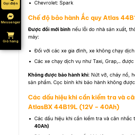
Chevrolet: Spark
Gọi điện
Chế độ bảo hành Ắc quy Atlas 44B
Messenger
Được đổi mới bình
nếu lỗi do nhà sản xuất, th
máy:
Giỏ hàng
Đối với các xe gia đình, xe không chạy dịc
Các xe chạy dịch vụ như Taxi, Grap,.. được
Không được bảo hành khi
: Nứt vỡ, cháy nổ, 
sản phẩm. Cọc bình khi bảo hành không được 
Các dấu hiệu khi cần kiểm tra và câ
AtlasBX 44B19L (12V – 40Ah)
Các dấu hiệu khi cần kiểm tra và cân nhắc 
40Ah)