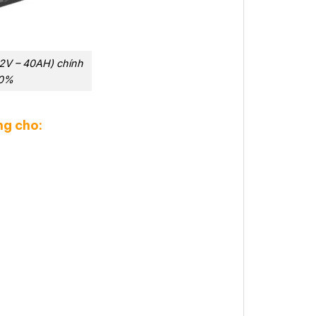
12V – 40AH) chính
00%
ng cho: