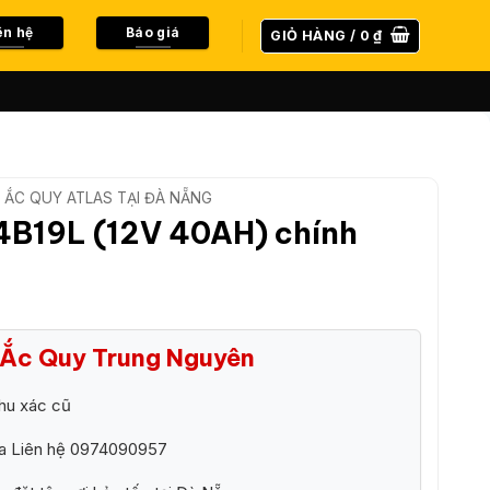
ên hệ
Báo giá
GIỎ HÀNG /
0
₫
ẮC QUY ATLAS TẠI ĐÀ NẴNG
4B19L (12V 40AH) chính
i Ắc Quy Trung Nguyên
hu xác cũ
ra Liên hệ 0974090957