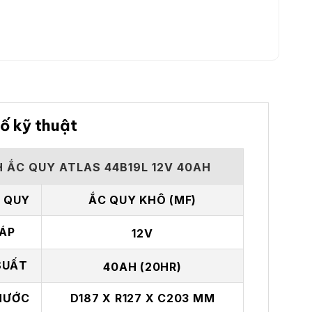
ố kỹ thuật
H ẮC QUY ATLAS 44B19L 12V 40AH
C QUY
ẮC QUY KHÔ (MF)
 ÁP
12V
SUẤT
40AH (20HR)
HƯỚC
D187 X R127 X C203 MM