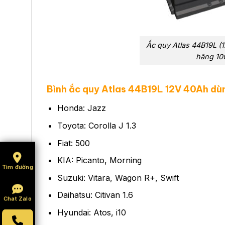
Ắc quy Atlas 44B19L (
hãng 1
Bình ắc quy Atlas 44B19L
12V 40Ah
dù
Honda: Jazz
Toyota: Corolla J 1.3
Fiat: 500
KIA: Picanto, Morning
Tìm đường
Suzuki: Vitara, Wagon R+, Swift
Daihatsu: Citivan 1.6
Chat Zalo
Hyundai: Atos, i10