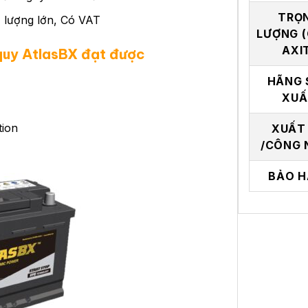
TRỌ
 lượng lớn, Có VAT
LƯỢNG 
AXI
quy AtlasBX đạt được
HÃNG 
XUẤ
tion
XUẤT
/CÔNG 
BẢO H