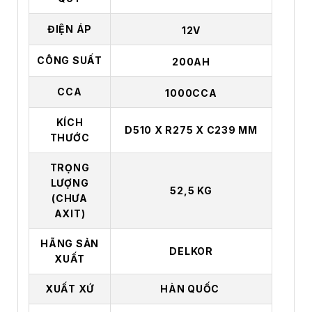
ĐIỆN ÁP
12V
CÔNG SUẤT
200AH
CCA
1000CCA
KÍCH
D510 X R275 X C239 MM
THƯỚC
TRỌNG
LƯỢNG
52,5 KG
(CHƯA
AXIT)
HÃNG SẢN
DELKOR
XUẤT
XUẤT XỨ
HÀN QUỐC