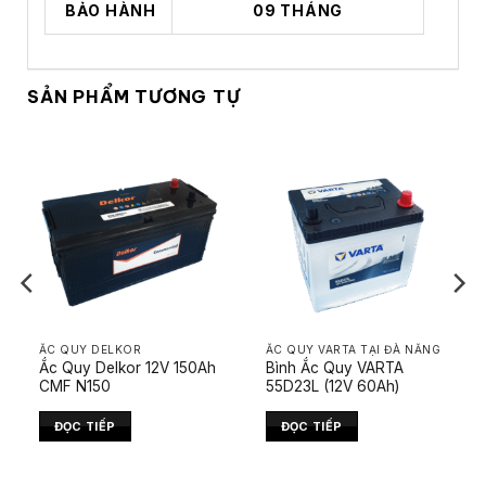
BẢO HÀNH
09 THÁNG
SẢN PHẨM TƯƠNG TỰ
ẮC QUY DELKOR
ẮC QUY VARTA TẠI ĐÀ NẴNG
Ắc Quy Delkor 12V 150Ah
Bình Ắc Quy VARTA
CMF N150
55D23L (12V 60Ah)
ĐỌC TIẾP
ĐỌC TIẾP