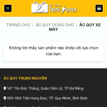
Bỏ
qua
nội
dung
TRANG CHỦ
/
ẮC QUY DÙNG CHO
/
ẮC QUY XE
MÁY
Không tìm thấy sản phẩm nào khớp với lựa chọn
của bạn.
ẮC QUY TRUNG NGUYÊN
147 Tôn Đức Thắng, Quận Cẩm Lệ, TP Đà Nẵng
662-664 Trần Hưng Đạo, TP. Quy Nhơn, Bình Định