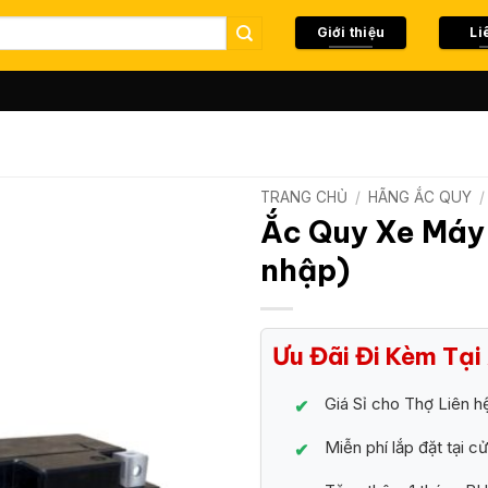
Giới thiệu
Li
TRANG CHỦ
/
HÃNG ẮC QUY
/
Ắc Quy Xe Máy
nhập)
Ưu Đãi Đi Kèm Tạ
Giá Sỉ cho Thợ Liên 
Miễn phí lắp đặt tại c