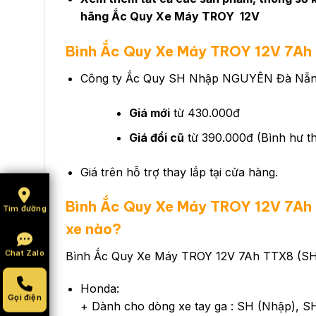
hãng
Ắc Quy Xe Máy TROY 12V
Bình Ắc Quy Xe Máy TROY 12V 7Ah 
Công ty Ắc Quy SH Nhập NGUYÊN Đà Nẵng h
Giá mới
từ 430.000đ
Giá đổi cũ
từ 390.000đ (Bình hư th
Giá trên hỗ trợ thay lắp tại cửa hàng.
Bình Ắc Quy Xe Máy TROY
12V 7Ah
Tìm đường
xe nào?
Chat Zalo
Bình Ắc Quy Xe Máy TROY 12V 7Ah TTX8 (SH N
Honda:
Gọi điện
+ Dành cho dòng xe tay ga : SH (Nhập), SH 