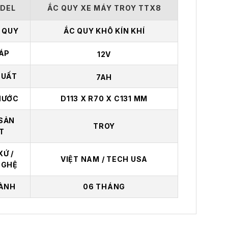
DEL
ẮC QUY XE MÁY TROY TTX8
C QUY
ẮC QUY KHÔ KÍN KHÍ
 ÁP
12V
SUẤT
7AH
HƯỚC
D113 X R70 X C131 MM
SẢN
TROY
T
XỨ /
VIỆT NAM / TECH USA
NGHỆ
ÀNH
06 THÁNG