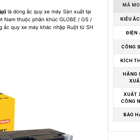
MÃ MO
ập)
là dòng ắc quy xe máy Sản xuất tại
iệt Nam thuộc phân khúc GLOBE / GS /
KIỂU Ắ
g ắc quy xe máy khác nhập Ruột từ SH
ĐIỆN
CÔNG 
KÍCH T
HÃNG 
XUẤ
XUẤT 
CÔNG 
BẢO H