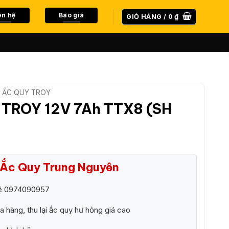
ên hệ
Báo giá
GIỎ HÀNG /
0
₫
ẮC QUY TROY
 TROY 12V 7Ah TTX8 (SH
i Ắc Quy Trung Nguyên
hệ 0974090957
ửa hàng, thu lại ắc quy hư hỏng giá cao