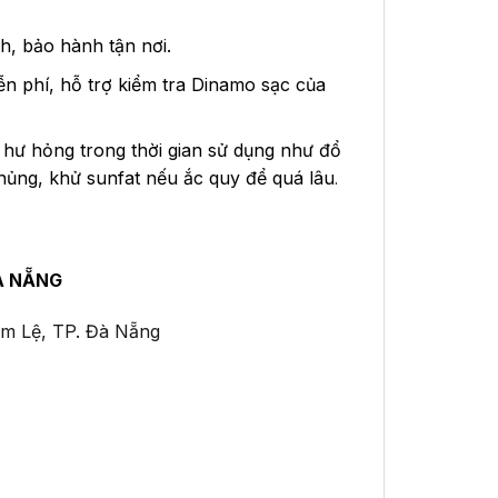
h, bảo hành tận nơi.
ễn phí, hỗ trợ kiểm tra Dinamo sạc của
ư hỏng trong thời gian sử dụng như đổ
 thủng, khử sunfat nếu ắc quy để quá lâu
.
À NẴNG
ẩm Lệ, TP. Đà Nẵng