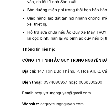
vào, do lỗi từ nhà Sản xuất.
Bảo dưỡng miễn phí trong thời hạn bảo hàn
Giao hàng, lắp đặt tận nơi nhanh chóng, mi
xe, thiết bị.
Hỗ trợ sửa chữa nếu Ắc Quy Xe Máy TROY h
lại cọc bình, hàn lại vỏ bình ắc quy nếu bị
Thông tin liên hệ:
CÔNG TY TNHH ẮC QUY TRUNG NGUYÊN Đ
Địa chỉ:
147 Tôn Đức Thắng, P. Hòa An, Q. C
Điện thoại:
0974090957
hoặc
0868300200
Email:
acquytrungnguyen@gmail.com
Website:
acquytrungnguyen.com