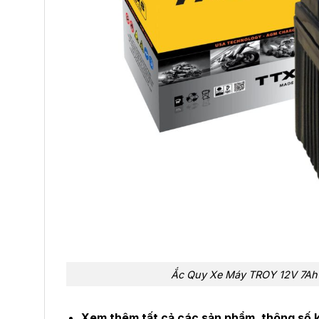
Ắc Quy Xe Máy TROY 12V 7Ah 
Xem thêm tất cả các sản phẩm, thông số k