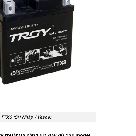
TTX8 (SH Nhập / Vespa)
ỹ thuật và bảng giá đầy đủ các model