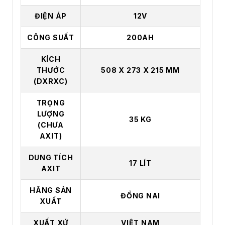
ĐIỆN ÁP
12V
CÔNG SUẤT
200AH
KÍCH
THƯỚC
508 X 273 X 215 MM
(DXRXC)
TRỌNG
LƯỢNG
35 KG
(CHƯA
AXIT)
DUNG TÍCH
17 LÍT
AXIT
HÃNG SẢN
ĐỒNG NAI
XUẤT
XUẤT XỨ
VIỆT NAM