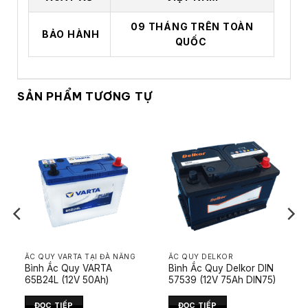
09 THÁNG TRÊN TOÀN
BẢO HÀNH
QUỐC
SẢN PHẨM TƯƠNG TỰ
ẮC QUY VARTA TẠI ĐÀ NẴNG
ẮC QUY DELKOR
Bình Ắc Quy VARTA
Bình Ắc Quy Delkor DIN
65B24L (12V 50Ah)
57539 (12V 75Ah DIN75)
ĐỌC TIẾP
ĐỌC TIẾP