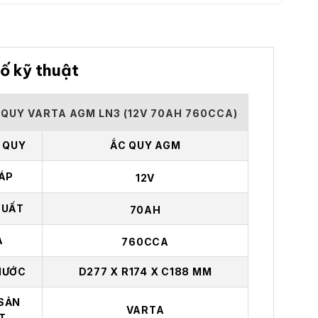
ố kỹ thuật
 QUY VARTA AGM LN3 (12V 70AH 760CCA)
C QUY
ẮC QUY AGM
 ÁP
12V
SUẤT
70AH
A
760CCA
HƯỚC
D277 X R174 X C188 MM
SẢN
VARTA
T