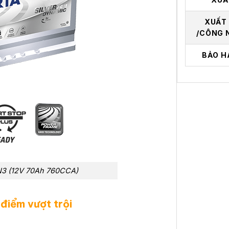
XUẤT
/CÔNG 
BẢO H
N3 (12V 70Ah 760CCA)
điểm vượt trội