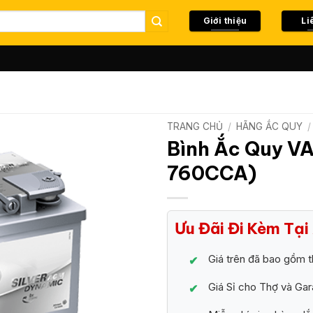
Giới thiệu
Li
TRANG CHỦ
/
HÃNG ẮC QUY
/
Bình Ắc Quy V
760CCA)
Ưu Đãi Đi Kèm Tạ
Giá trên đã bao gồm t
Giá Sỉ cho Thợ và Ga