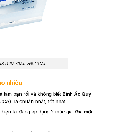
N3 (12V 70Ah 760CCA)
o nhiêu
giá làm bạn rối và không biết
Bình Ắc Quy
A) là chuẩn nhất, tốt nhất.
ện tại đang áp dụng 2 mức giá:
Giá mới