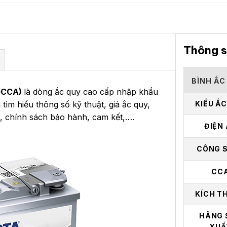
Thông s
BÌNH ẮC
60CCA)
là dòng ắc quy cao cấp nhập khẩu
m hiểu thông số kỹ thuật, giá ắc quy,
KIỂU Ắ
c, chính sách bảo hành, cam kết,….
ĐIỆN
CÔNG 
CC
KÍCH T
HÃNG 
XUẤ