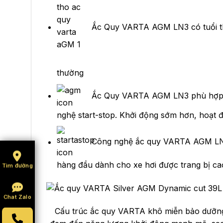
Ắc Quy VARTA AGM LN3 có tuổi thọ
thường
Ắc Quy VARTA AGM LN3 phù hợp vớ
nghệ start-stop. Khởi động sớm hơn, hoạt đ
Công nghệ ắc quy VARTA AGM LN3 
hàng đầu dành cho xe hơi được trang bị ca
Tìm đường
Chat Zalo
Cấu trúc ắc quy VARTA khô miễn bảo dưỡn