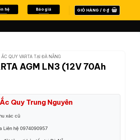
ên hệ
Báo giá
GIỎ HÀNG /
0
₫
ẮC QUY VARTA TẠI ĐÀ NẴNG
ARTA AGM LN3 (12V 70Ah
i Ắc Quy Trung Nguyên
hu xác cũ
ra Liên hệ 0974090957