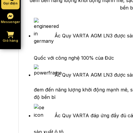
đem đến năng lượng khởi động mạnh mẽ, sạ
Gọi điện
bền b
Messenger
Ắc Quy VARTA AGM LN3 được sản x
Giỏ hàng
Quốc với công nghệ 100% của Đức
Ắc Quy VARTA AGM LN3 được sản 
đem đến năng lượng khởi động mạnh mẽ, s
độ bền bỉ
Ắc Quy VARTA đáp ứng đầy đủ các
sản xuất ô tô