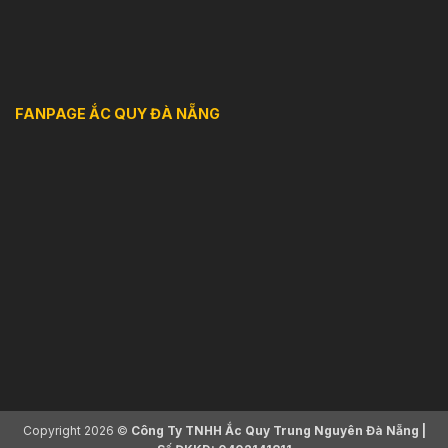
FANPAGE ẮC QUY ĐÀ NẴNG
Copyright 2026 ©
Công Ty TNHH Ắc Quy Trung Nguyên Đà Nẵng |