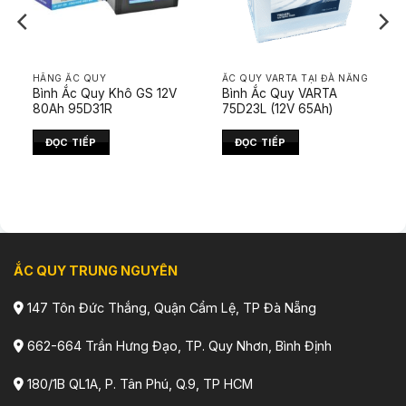
HÃNG ẮC QUY
ẮC QUY VARTA TẠI ĐÀ NẴNG
Bình Ắc Quy Khô GS 12V
Bình Ắc Quy VARTA
80Ah 95D31R
75D23L (12V 65Ah)
ĐỌC TIẾP
ĐỌC TIẾP
ẮC QUY TRUNG NGUYÊN
147 Tôn Đức Thắng, Quận Cẩm Lệ, TP Đà Nẵng
662-664 Trần Hưng Đạo, TP. Quy Nhơn, Bình Định
180/1B QL1A, P. Tân Phú, Q.9, TP HCM