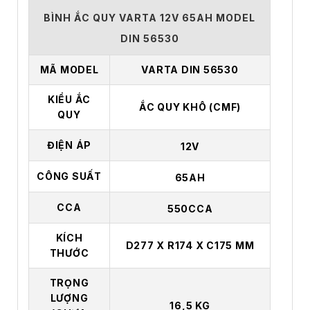
BÌNH ẮC QUY VARTA 12V 65AH MODEL
DIN 56530
MÃ MODEL
VARTA DIN 56530
KIỂU ẮC
ẮC QUY KHÔ (CMF)
QUY
ĐIỆN ÁP
12V
CÔNG SUẤT
65AH
CCA
550CCA
KÍCH
D277 X R174 X C175 MM
THƯỚC
TRỌNG
LƯỢNG
16,5 KG