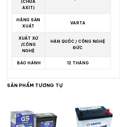
(CHƯA
AXIT)
HÃNG SẢN
VARTA
XUẤT
XUẤT XỨ
HÀN QUỐC / CÔNG NGHỆ
/CÔNG
ĐỨC
NGHỆ
BẢO HÀNH
12 THÁNG
SẢN PHẨM TƯƠNG TỰ