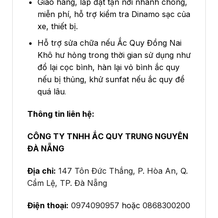
Giao hàng, lắp đặt tận nơi nhanh chóng,
miễn phí, hỗ trợ kiểm tra Dinamo sạc của
xe, thiết bị.
Hỗ trợ sửa chữa nếu Ắc Quy Đồng Nai
Khô hư hỏng trong thời gian sử dụng như
đổ lại cọc bình, hàn lại vỏ bình ắc quy
nếu bị thủng, khử sunfat nếu ắc quy để
quá lâu
.
Thông tin liên hệ:
CÔNG TY TNHH ẮC QUY TRUNG NGUYÊN
ĐÀ NẴNG
Địa chỉ:
147 Tôn Đức Thắng, P. Hòa An, Q.
Cẩm Lệ, TP. Đà Nẵng
Điện thoại:
0974090957
hoặc
0868300200