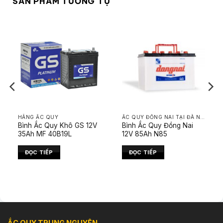
SẢN PHẨM TƯƠNG TỰ
HÃNG ẮC QUY
ẮC QUY ĐỒNG NAI TẠI ĐÀ NẴNG
Bình Ắc Quy Khô GS 12V
Bình Ắc Quy Đồng Nai
35Ah MF 40B19L
12V 85Ah N85
ĐỌC TIẾP
ĐỌC TIẾP
ẮC QUY TRUNG NGUYÊN