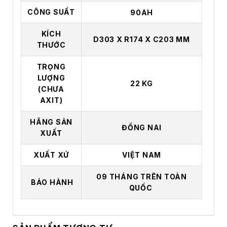
CÔNG SUẤT
90AH
KÍCH
D303 X R174 X C203 MM
THƯỚC
TRỌNG
LƯỢNG
22 KG
(CHƯA
AXIT)
HÃNG SẢN
ĐỒNG NAI
XUẤT
XUẤT XỨ
VIỆT NAM
09 THÁNG TRÊN TOÀN
BẢO HÀNH
QUỐC