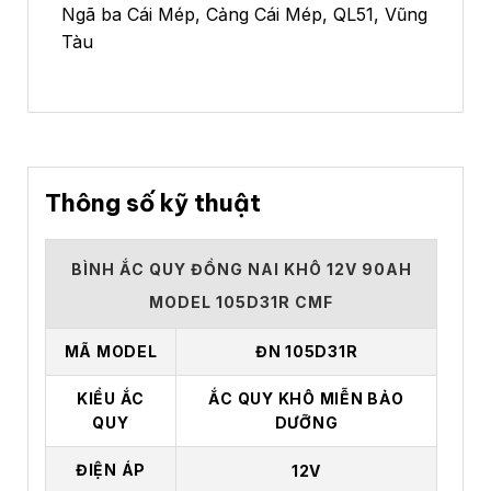
Ngã ba Cái Mép, Cảng Cái Mép, QL51, Vũng
Tàu
Thông số kỹ thuật
BÌNH ẮC QUY ĐỒNG NAI KHÔ 12V 90AH
MODEL 105D31R CMF
MÃ MODEL
ĐN 105D31R
KIỂU ẮC
ẮC QUY KHÔ MIỄN BẢO
QUY
DƯỠNG
ĐIỆN ÁP
12V