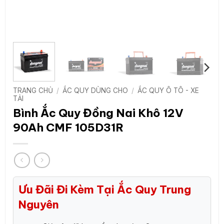
TRANG CHỦ
/
ẮC QUY DÙNG CHO
/
ẮC QUY Ô TÔ - XE
TẢI
Bình Ắc Quy Đồng Nai Khô 12V
90Ah CMF 105D31R
Ưu Đãi Đi Kèm Tại Ắc Quy Trung
Nguyên