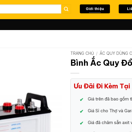
Giới thiệu
Li
TRANG CHỦ
/
ẮC QUY DÙNG 
Bình Ắc Quy Đ
Ưu Đãi Đi Kèm Tạ
Giá trên đã bao gồm 
Giá Sỉ cho Thợ và Ga
Giá đã châm sẵn axit 