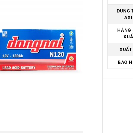
DUNG 
AXI
HÃNG 
XUẤ
XUẤT
BẢO H