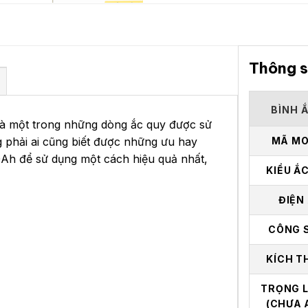
Thông s
BÌNH 
là một trong những dòng ắc quy được sử
 phải ai cũng biết được những ưu hay
MÃ MO
Ah để sử dụng một cách hiệu quả nhất,
KIỂU Ắ
ĐIỆN
CÔNG 
KÍCH T
TRỌNG 
(CHƯA 