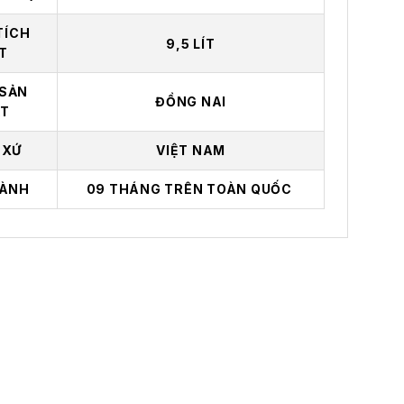
TÍCH
9,5 LÍT
T
SẢN
ĐỒNG NAI
T
 XỨ
VIỆT NAM
ÀNH
09 THÁNG TRÊN TOÀN QUỐC