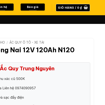
ên hệ
Báo giá
GIỎ HÀNG /
0
₫
CHO
/
ẮC QUY Ô TÔ - XE TẢI
ồng Nai 12V 120Ah N120
i Ắc Quy Trung Nguyên
thu xác cũ 500K
ra Liên hệ 0974090957
và sạc đầy điện