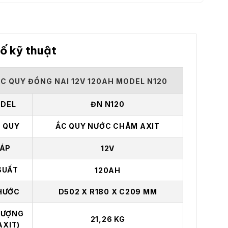
ố kỹ thuật
ẮC QUY ĐỒNG NAI 12V 120AH MODEL N120
DEL
ĐN N120
C QUY
ẮC QUY NƯỚC CHÂM AXIT
 ÁP
12V
SUẤT
120AH
HƯỚC
D502 X R180 X C209 MM
LƯỢNG
21,26 KG
AXIT)