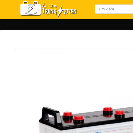
Bỏ
Tìm
qua
kiếm:
nội
dung