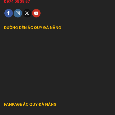
0974 0909 57
ĐƯỜNG ĐẾN ẮC QUY ĐÀ NẴNG
FANPAGE ẮC QUY ĐÀ NẴNG