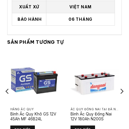
XUẤT XỨ
VIỆT NAM
BẢO HÀNH
06 THÁNG
SẢN PHẨM TƯƠNG TỰ
HÃNG ẮC QUY
ẮC QUY ĐỒNG NAI TẠI ĐÀ NẴNG
Bình Ắc Quy Khô GS 12V
Bình Ắc Quy Đồng Nai
45Ah MF 46B24L
12V 180Ah N200S