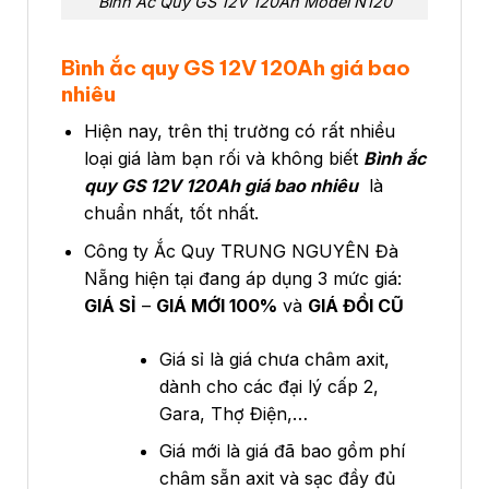
Bình Ắc Quy GS 12V 120Ah Model N120
Bình ắc quy GS 12V 120Ah giá bao
nhiêu
Hiện nay, trên thị trường có rất nhiều
loại giá làm bạn rối và không biết
Bình ắc
quy GS 12V 120Ah giá bao nhiêu
là
chuẩn nhất, tốt nhất.
Công ty Ắc Quy TRUNG NGUYÊN Đà
Nẵng hiện tại đang áp dụng 3 mức giá:
GIÁ SỈ
–
GIÁ MỚI 100%
và
GIÁ ĐỔI CŨ
Giá sỉ là giá chưa châm axit,
dành cho các đại lý cấp 2,
Gara, Thợ Điện,…
Giá mới là giá đã bao gồm phí
châm sẵn axit và sạc đầy đủ