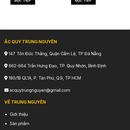
ĐỌC TIẾP
ĐỌC TIẾP
ẮC QUY TRUNG NGUYÊN
147 Tôn Đức Thắng, Quận Cẩm Lệ, TP Đà Nẵng
662-664 Trần Hưng Đạo, TP. Quy Nhơn, Bình Định
180/1B QL1A, P. Tân Phú, Q.9, TP HCM
acquytrungnguyen@gmail.com
VỀ TRUNG NGUYÊN
Giới thiệu
Sản phẩm