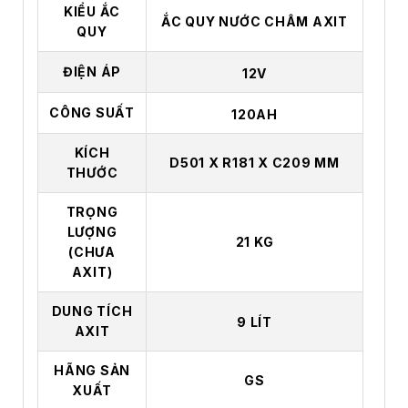
KIỂU ẮC
ẮC QUY NƯỚC CHÂM AXIT
QUY
ĐIỆN ÁP
12V
CÔNG SUẤT
120AH
KÍCH
D501 X R181 X C209 MM
THƯỚC
TRỌNG
LƯỢNG
21 KG
(CHƯA
AXIT)
DUNG TÍCH
9 LÍT
AXIT
HÃNG SẢN
GS
XUẤT