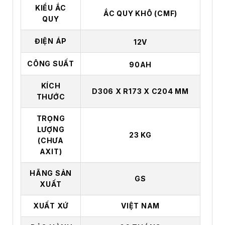
KIỂU ẮC
ẮC QUY KHÔ (CMF)
QUY
ĐIỆN ÁP
12V
CÔNG SUẤT
90AH
KÍCH
D306 X R173 X C204 MM
THƯỚC
TRỌNG
LƯỢNG
23 KG
(CHƯA
AXIT)
HÃNG SẢN
GS
XUẤT
XUẤT XỨ
VIỆT NAM