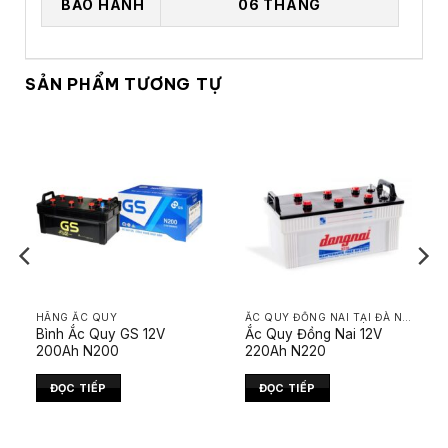
BẢO HÀNH
06 THÁNG
SẢN PHẨM TƯƠNG TỰ
HÃNG ẮC QUY
ẮC QUY ĐỒNG NAI TẠI ĐÀ NẴNG
Bình Ắc Quy GS 12V
Ắc Quy Đồng Nai 12V
200Ah N200
220Ah N220
ĐỌC TIẾP
ĐỌC TIẾP