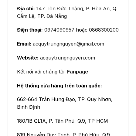
Địa chỉ:
147 Tôn Đức Thắng, P. Hòa An, Q.
Cẩm Lệ, TP. Đà Nẵng
Điện thoại:
0974090957
hoặc
0868300200
Email:
acquytrungnguyen@gmail.com
Website:
acquytrungnguyen.com
Kết nối với chúng tôi:
Fanpage
Hệ thống cửa hàng trên toàn quốc:
662-664 Trần Hưng Đạo, TP. Quy Nhơn,
Bình Định
180/1B QL1A, P. Tân Phú, Q.9, TP HCM
819 Nguyễn Duy Trinh, P. Phú Hữu, Q.9,