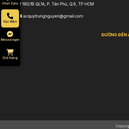
Chat Zalo
180/1B QL1A, P. Tân Phú, Q.9, TP HCM
acquytrungnguyen@gmail.com
Gọi điện
ĐƯỜNG ĐẾN 
Messenger
Giỏ hàng
Copyri