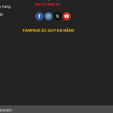
0974 0909 57
o hàng
ật
FANPAGE ẮC QUY ĐÀ NẴNG
2141811