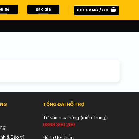
ên hệ
Báo giá
GIỎ HÀNG /
0
₫
ÀNG
TỔNG ĐÀI HỖ TRỢ
Tư vấn mua hàng (miền Trung):
0868 300 200
àng
nh & Bảo trì
Hỗ trợ kỹ thuật: