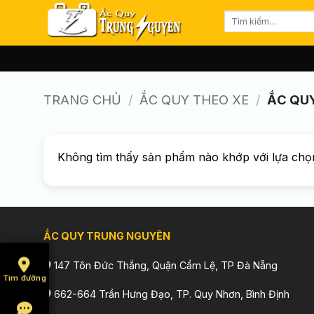
Bỏ
Tìm
qua
kiếm:
nội
dung
TRANG CHỦ
/
ẮC QUY THEO XE
/
ẮC QUY
Không tìm thấy sản phẩm nào khớp với lựa chọ
ẮC QUY TRUNG NGUYÊN
147 Tôn Đức Thắng, Quận Cẩm Lệ, TP Đà Nẵng
Tìm đường
662-664 Trần Hưng Đạo, TP. Quy Nhơn, Bình Định