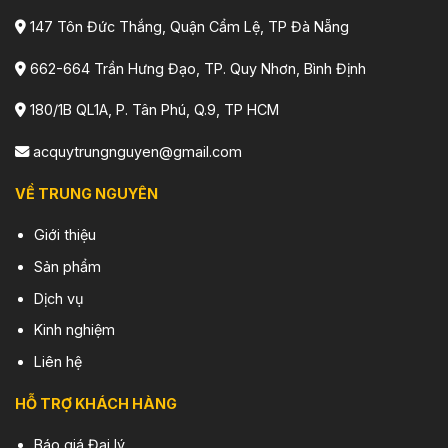
147 Tôn Đức Thắng, Quận Cẩm Lệ, TP Đà Nẵng
662-664 Trần Hưng Đạo, TP. Quy Nhơn, Bình Định
180/1B QL1A, P. Tân Phú, Q.9, TP HCM
acquytrungnguyen@gmail.com
VỀ TRUNG NGUYÊN
Giới thiệu
Sản phẩm
Dịch vụ
Kinh nghiệm
Liên hệ
HỖ TRỢ KHÁCH HÀNG
Báo giá Đại lý