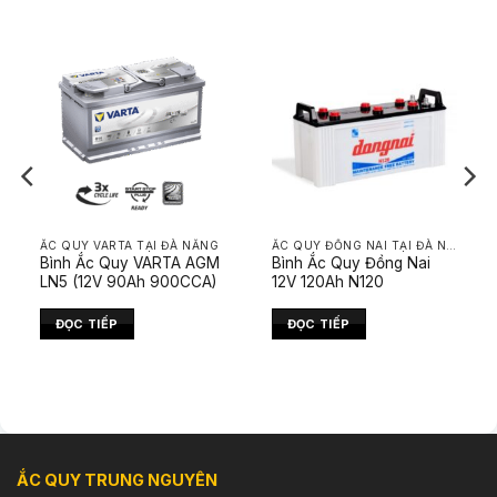
ẮC QUY VARTA TẠI ĐÀ NẴNG
ẮC QUY ĐỒNG NAI TẠI ĐÀ NẴNG
Bình Ắc Quy VARTA AGM
Bình Ắc Quy Đồng Nai
LN5 (12V 90Ah 900CCA)
12V 120Ah N120
ĐỌC TIẾP
ĐỌC TIẾP
ẮC QUY TRUNG NGUYÊN