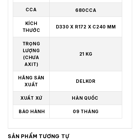
CCA
680CCA
KÍCH
D330 X R172 X C240 MM
THƯỚC
TRỌNG
LƯỢNG
21 KG
(CHƯA
AXIT)
HÃNG SẢN
DELKOR
XUẤT
XUẤT XỨ
HÀN QUỐC
BẢO HÀNH
09 THÁNG
SẢN PHẨM TƯƠNG TỰ