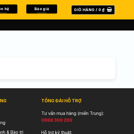
ên hệ
Báo giá
GIỎ HÀNG /
0
₫
ÀNG
TỔNG ĐÀI HỖ TRỢ
Tư vấn mua hàng (miền Trung):
0868 300 200
àng
nh & Bảo trì
Hỗ trợ kỹ thuật: