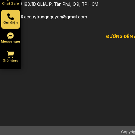
Chat Zalo
180/1B QL1A, P. Tân Phú, Q.9, TP HCM
acquytrungnguyen@gmail.com
Gọi điện
ĐƯỜNG ĐẾN 
Messenger
Giỏ hàng
Copyri