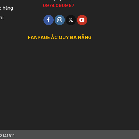
0974 0909 57
o hàng
ật
FANPAGE ẮC QUY ĐÀ NẴNG
2141811