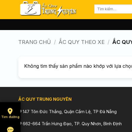
Bỏ
Tìm
qua
kiếm:
nội
dung
TRANG CHỦ
/
ẮC QUY THEO XE
/
ẮC QUY
Không tìm thấy sản phẩm nào khớp với lựa chọ
ẮC QUY TRUNG NGUYÊN
147 Tôn Đức Thắng, Quận Cẩm Lệ, TP Đà Nẵng
Tìm đường
662-664 Trần Hưng Đạo, TP. Quy Nhơn, Bình Định