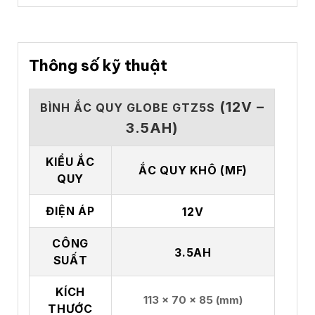
Thông số kỹ thuật
(12V –
BÌNH ẮC QUY GLOBE GTZ5S
3.5AH)
KIỂU ẮC
ẮC QUY KHÔ (MF)
QUY
ĐIỆN ÁP
12V
CÔNG
3.5AH
SUẤT
KÍCH
113 x 70 x 85 (mm)
THƯỚC