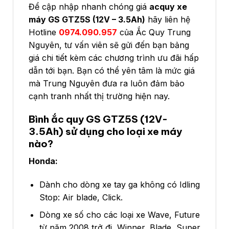
Để cập nhập nhanh chóng giá
acquy xe
máy GS GTZ5S (12V – 3.5Ah)
hãy liên hệ
Hotline
0974.090.957
của Ắc Quy Trung
Nguyên, tư vấn viên sẽ gửi đến bạn bảng
giá chi tiết kèm các chương trình ưu đãi hấp
dẫn tới bạn. Bạn có thể yên tâm là mức giá
mà Trung Nguyên đưa ra luôn đảm bảo
cạnh tranh nhất thị trường hiện nay.
Bình ắc quy GS GTZ5S (12V-
3.5Ah) sử dụng cho loại xe máy
nào?
Honda:
Dành cho dòng xe tay ga không có Idling
Stop: Air blade, Click.
Dòng xe số cho các loại xe Wave, Future
từ năm 2008 trở đi, Winner, Blade, Super