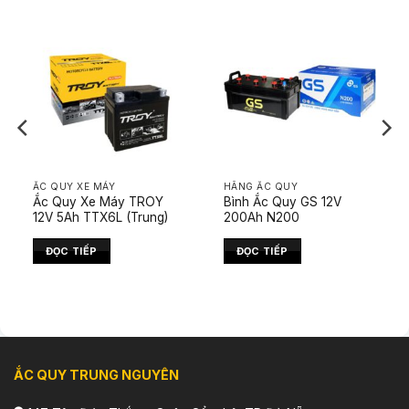
ẮC QUY XE MÁY
HÃNG ẮC QUY
Ắc Quy Xe Máy TROY
Bình Ắc Quy GS 12V
12V 5Ah TTX6L (Trung)
200Ah N200
ĐỌC TIẾP
ĐỌC TIẾP
ẮC QUY TRUNG NGUYÊN