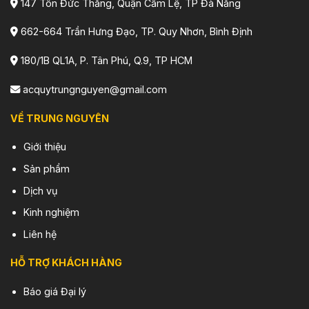
147 Tôn Đức Thắng, Quận Cẩm Lệ, TP Đà Nẵng
662-664 Trần Hưng Đạo, TP. Quy Nhơn, Bình Định
180/1B QL1A, P. Tân Phú, Q.9, TP HCM
acquytrungnguyen@gmail.com
VỀ TRUNG NGUYÊN
Giới thiệu
Sản phẩm
Dịch vụ
Kinh nghiệm
Liên hệ
HỖ TRỢ KHÁCH HÀNG
Báo giá Đại lý