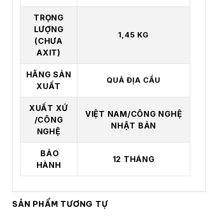
TRỌNG
LƯỢNG
1,45 KG
(CHƯA
AXIT)
HÃNG SẢN
QUẢ ĐỊA CẦU
XUẤT
XUẤT XỨ
VIỆT NAM/CÔNG NGHỆ
/CÔNG
NHẬT BẢN
NGHỆ
BẢO
12 THÁNG
HÀNH
SẢN PHẨM TƯƠNG TỰ