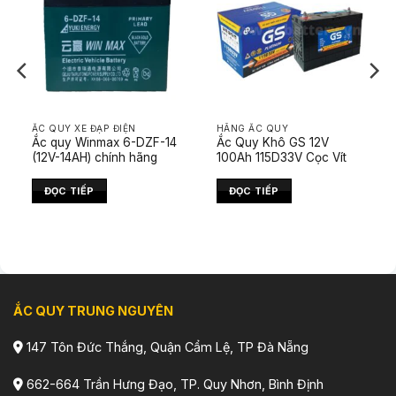
ẮC QUY XE ĐẠP ĐIỆN
HÃNG ẮC QUY
Ắc quy Winmax 6-DZF-14
Ắc Quy Khô GS 12V
(12V-14AH) chính hãng
100Ah 115D33V Cọc Vít
ĐỌC TIẾP
ĐỌC TIẾP
ẮC QUY TRUNG NGUYÊN
147 Tôn Đức Thắng, Quận Cẩm Lệ, TP Đà Nẵng
662-664 Trần Hưng Đạo, TP. Quy Nhơn, Bình Định