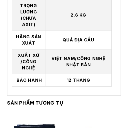
TRỌNG
LƯỢNG
2,6 KG
(CHƯA
AXIT)
HÃNG SẢN
QUẢ ĐỊA CẦU
XUẤT
XUẤT XỨ
VIỆT NAM/CÔNG NGHỆ
/CÔNG
NHẬT BẢN
NGHỆ
BẢO HÀNH
12 THÁNG
SẢN PHẨM TƯƠNG TỰ