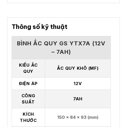
Thông số kỹ thuật
BÌNH ẮC QUY GS YTX7A (12V
– 7AH)
KIỂU ẮC
ẮC QUY KHÔ (MF)
QUY
ĐIỆN ÁP
12V
CÔNG
7AH
SUẤT
KÍCH
150 x 84 x 93 (mm)
THƯỚC