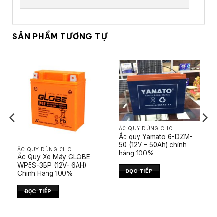
SẢN PHẨM TƯƠNG TỰ
ẮC QUY DÙNG CHO
Ắc quy Yamato 6-DZM-
50 (12V – 50Ah) chính
ẮC QUY DÙNG CHO
hãng 100%
Ắc Quy Xe Máy GLOBE
WP5S-3BP (12V- 6AH)
ĐỌC TIẾP
Chính Hãng 100%
ĐỌC TIẾP