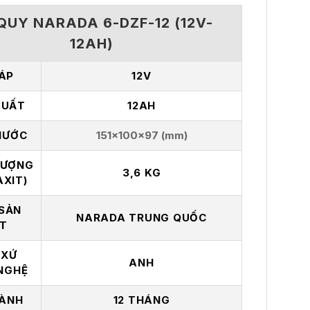
QUY NARADA 6-DZF-12 (12V-
12AH)
 ÁP
12V
SUẤT
12AH
HƯỚC
151x100x97
(mm)
LƯỢNG
3,6
KG
AXIT)
SẢN
NARADA TRUNG QUỐC
T
 XỨ
ANH
NGHỆ
ÀNH
12 THÁNG