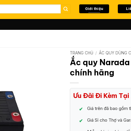
Giới thiệu
Li
TRANG CHỦ
/
ẮC QUY DÙNG 
Ắc quy Narada
chính hãng
Ưu Đãi Đi Kèm Tạ
Giá trên đã bao gồm t
Giá Sỉ cho Thợ và Ga