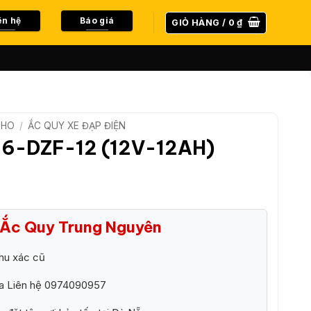
ên hệ
Báo giá
GIỎ HÀNG /
0
₫
CHO
/
ẮC QUY XE ĐẠP ĐIỆN
 6-DZF-12 (12V-12AH)
i Ắc Quy Trung Nguyên
hu xác cũ
ra Liên hệ 0974090957