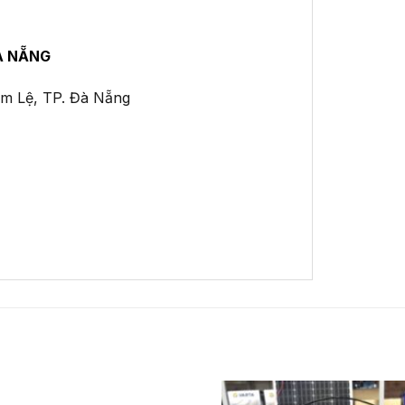
À NẴNG
ẩm Lệ, TP. Đà Nẵng