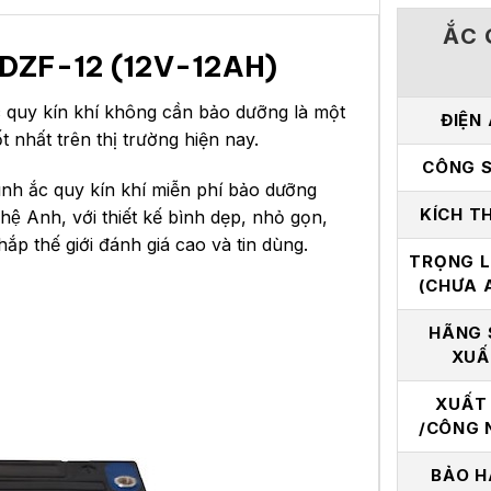
ẮC 
6-DZF-12 (12V-12AH)
c quy kín khí không cần bảo dưỡng là một
ĐIỆN
t nhất trên thị trường hiện nay.
CÔNG 
ắc quy kín khí miễn phí bảo dưỡng
KÍCH T
 Anh, với thiết kế bình dẹp, nhỏ gọn,
p thế giới đánh giá cao và tin dùng.
TRỌNG 
(CHƯA 
HÃNG 
XUẤ
XUẤT
/CÔNG 
BẢO H