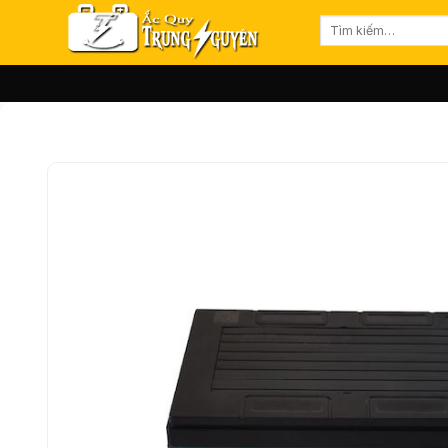
Bỏ
Tìm
qua
kiếm:
nội
dung