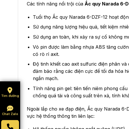
Các tính năng nổi trội của
Ắc quy Narada 6-D
Tuổi thọ Ắc quy Narada 6-DZF-12 hoạt độn
Sử dụng năng lượng hiệu quả, tiết kiệm nhiên
Sử dụng an toàn, khi xảy ra sự cố không 
Vỏ pin được làm bằng nhựa ABS tăng cườn
có rò rỉ axit.
Độ tinh khiết cao axit sulfuric điện phân v
đảm bảo rằng các điện cực để tối đa hóa hiệ
ngắn mạch.
Tính năng pin gel: tiên tiến niêm phong cấu
chống quá tải và công suất trên xả, tính khả
Tìm đường
Ngoài lắp cho xe đạp điện, Ắc quy Narada 6-D
Chat Zalo
vực hệ thống thông tin liên lạc: