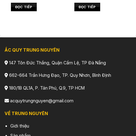
ĐỌC TIẾP
ĐỌC TIẾP
ẮC QUY TRUNG NGUYÊN
147 Tôn Đức Thắng, Quận Cẩm Lệ, TP Đà Nẵng
662-664 Trần Hưng Đạo, TP. Quy Nhơn, Bình Định
180/1B QL1A, P. Tân Phú, Q.9, TP HCM
acquytrungnguyen@gmail.com
VỀ TRUNG NGUYÊN
Giới thiệu
Sản phẩm