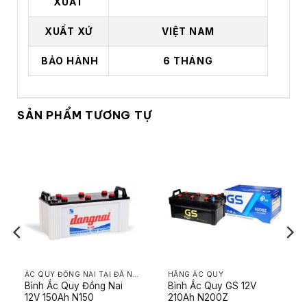
XUẤT
XUẤT XỨ
VIỆT NAM
BẢO HÀNH
6 THÁNG
SẢN PHẨM TƯƠNG TỰ
ẮC QUY ĐỒNG NAI TẠI ĐÀ NẴNG
HÃNG ẮC QUY
Bình Ắc Quy Đồng Nai
Bình Ắc Quy GS 12V
12V 150Ah N150
210Ah N200Z