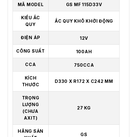
MÃ MODEL
GS
MF 115D33V
KIỂU ẮC
ẮC QUY KHÔ KHỞI ĐỘNG
QUY
ĐIỆN ÁP
12V
CÔNG SUẤT
100AH
CCA
750CCA
KÍCH
D330 X R172 X C242 MM
THƯỚC
TRỌNG
LƯỢNG
27 KG
(CHƯA
AXIT)
HÃNG SẢN
GS