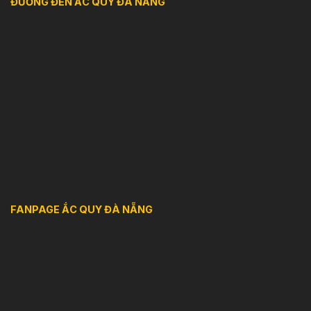
ĐƯỜNG ĐẾN ẮC QUY ĐÀ NẴNG
FANPAGE ẮC QUY ĐÀ NẴNG