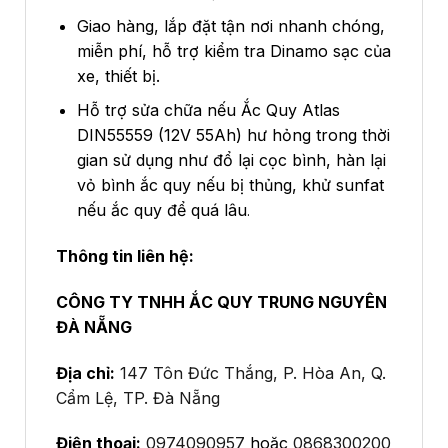
Giao hàng, lắp đặt tận nơi nhanh chóng,
miễn phí, hỗ trợ kiểm tra Dinamo sạc của
xe, thiết bị.
Hỗ trợ sửa chữa nếu Ắc Quy Atlas
DIN55559 (12V 55Ah) hư hỏng trong thời
gian sử dụng như đổ lại cọc bình, hàn lại
vỏ bình ắc quy nếu bị thủng, khử sunfat
nếu ắc quy để quá lâu
.
Thông tin liên hệ:
CÔNG TY TNHH ẮC QUY TRUNG NGUYÊN
ĐÀ NẴNG
Địa chỉ:
147 Tôn Đức Thắng, P. Hòa An, Q.
Cẩm Lệ, TP. Đà Nẵng
Điện thoại:
0974090957
hoặc
0868300200