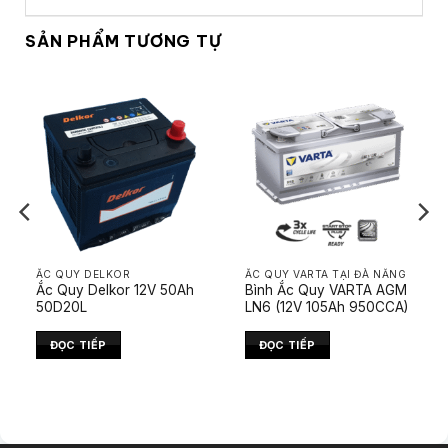
SẢN PHẨM TƯƠNG TỰ
ẮC QUY DELKOR
ẮC QUY VARTA TẠI ĐÀ NẴNG
Ắc Quy Delkor 12V 50Ah
Bình Ắc Quy VARTA AGM
50D20L
LN6 (12V 105Ah 950CCA)
ĐỌC TIẾP
ĐỌC TIẾP