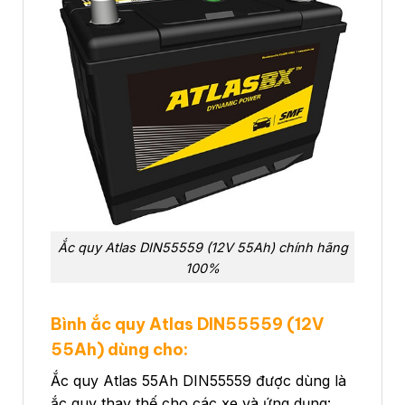
Ắc quy Atlas DIN55559 (12V 55Ah) chính hãng
100%
Bình ắc quy Atlas DIN55559 (12V
55Ah)
dùng cho:
Ắc quy Atlas 55Ah DIN55559 được dùng là
ắc quy thay thế cho các xe và ứng dụng: