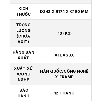
KÍCH
D242 X R174 X C190 MM
THƯỚC
TRỌNG
LƯỢNG
10 (KG)
(CHƯA
AXIT)
HÃNG SẢN
ATLASBX
XUẤT
XUẤT XỨ
HÀN QUỐC/CÔNG NGHỆ
/CÔNG
X-FRAME
NGHỆ
BẢO
12 THÁNG
HÀNH