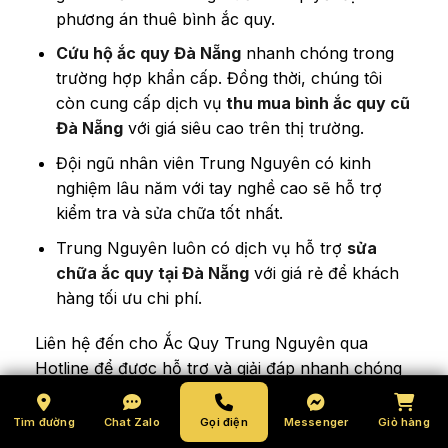
phương án thuê bình ắc quy.
Cứu hộ ắc quy Đà Nẵng
nhanh chóng trong
trường hợp khẩn cấp. Đồng thời, chúng tôi
còn cung cấp dịch vụ
thu mua bình ắc quy cũ
Đà Nẵng
với giá siêu cao trên thị trường.
Đội ngũ nhân viên Trung Nguyên có kinh
nghiệm lâu năm với tay nghề cao sẽ hỗ trợ
kiểm tra và sửa chữa tốt nhất.
Trung Nguyên luôn có dịch vụ hỗ trợ
sửa
chữa ắc quy tại Đà Nẵng
với giá rẻ để khách
hàng tối ưu chi phí.
Liên hệ đến cho Ắc Quy Trung Nguyên qua
Hotline để được hỗ trợ và giải đáp nhanh chóng
thắc mắc của khách hàng bất cứ lúc nào.
Tìm đường
Chat Zalo
Gọi điện
Messenger
Giỏ hàng
Thông tin liên hệ