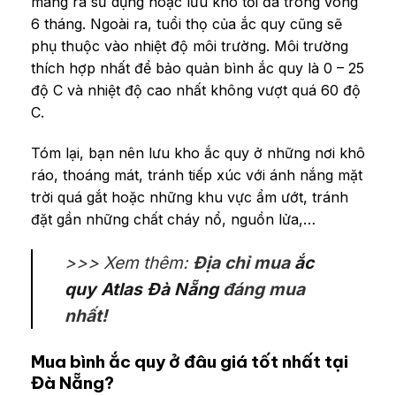
mang ra sử dụng hoặc lưu kho tối đa trong vòng
6 tháng. Ngoài ra, tuổi thọ của ắc quy cũng sẽ
phụ thuộc vào nhiệt độ môi trường. Môi trường
thích hợp nhất để bảo quản bình ắc quy là 0 – 25
độ C và nhiệt độ cao nhất không vượt quá 60 độ
C.
Tóm lại, bạn nên lưu kho ắc quy ở những nơi khô
ráo, thoáng mát, tránh tiếp xúc với ánh nắng mặt
trời quá gắt hoặc những khu vực ẩm ướt, tránh
đặt gần những chất cháy nổ, nguồn lửa,…
>>> Xem thêm:
Địa chỉ mua
ắc
quy Atlas Đà Nẵng
đáng mua
nhất!
Mua bình ắc quy ở đâu giá tốt nhất tại
Đà Nẵng?