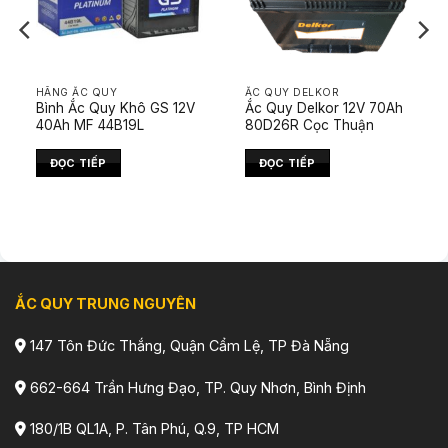
HÃNG ẮC QUY
ẮC QUY DELKOR
Bình Ắc Quy Khô GS 12V
Ắc Quy Delkor 12V 70Ah
40Ah MF 44B19L
80D26R Cọc Thuận
ĐỌC TIẾP
ĐỌC TIẾP
ẮC QUY TRUNG NGUYÊN
147 Tôn Đức Thắng, Quận Cẩm Lệ, TP Đà Nẵng
662-664 Trần Hưng Đạo, TP. Quy Nhơn, Bình Định
180/1B QL1A, P. Tân Phú, Q.9, TP HCM