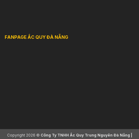
FANPAGE ẮC QUY ĐÀ NẴNG
Copyright 2026 ©
Công Ty TNHH Ắc Quy Trung Nguyên Đà Nẵng |