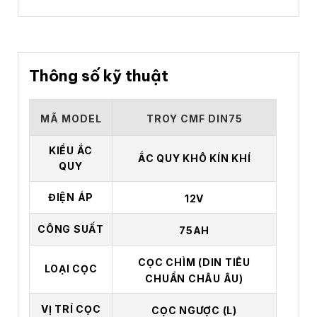
Thông số kỹ thuật
MÃ MODEL
TROY CMF DIN75
KIỂU ẮC
ẮC QUY KHÔ KÍN KHÍ
QUY
ĐIỆN ÁP
12V
CÔNG SUẤT
75AH
CỌC CHÌM (DIN TIÊU
LOẠI CỌC
CHUẨN CHÂU ÂU)
VỊ TRÍ CỌC
CỌC NGƯỢC (L)