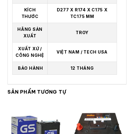
KÍCH
D277 X R174 X C175 X
THƯỚC
TC175 MM
HÃNG SẢN
TROY
XUẤT
XUẤT XỨ /
VIỆT NAM / TECH USA
CÔNG NGHỆ
BẢO HÀNH
12 THÁNG
SẢN PHẨM TƯƠNG TỰ