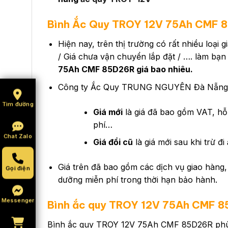
Bình Ắc Quy TROY 12V 75Ah CMF 8
Hiện nay, trên thị trường có rất nhiều loại
/ Giá chưa vận chuyển lắp đặt / …. làm bạn
75Ah CMF 85D26R giá bao nhiêu.
Công ty Ắc Quy TRUNG NGUYÊN Đà Nẵng hi
Tìm đường
Giá mới
là giá đã bao gồm VAT, hỗ 
phí…
Chat Zalo
Giá đổi cũ
là giá mới sau khi trừ đi
Giá trên đã bao gồm các dịch vụ giao hàng, 
Gọi điện
dưỡng miễn phí trong thời hạn bảo hành.
Messenger
Bình ắc quy
TROY 12V 75Ah CMF 
Bình ắc quy TROY 12V 75Ah CMF 85D26R phù h