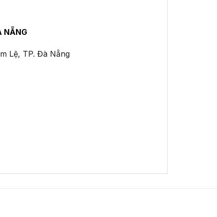
À NẴNG
ẩm Lệ, TP. Đà Nẵng