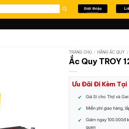
Giới thiệu
Li
TRANG CHỦ
/
HÃNG ẮC QUY
/
Ắc Quy TROY 
Ưu Đãi Đi Kèm Tạ
Giá Sỉ cho Thợ và Ga
Miễn phí giao hàng, lắ
Giảm ngay 100.000đ kh
quen