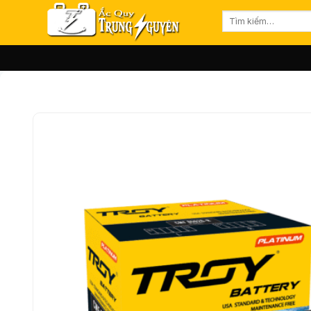
Bỏ
Tìm
qua
kiếm:
nội
dung