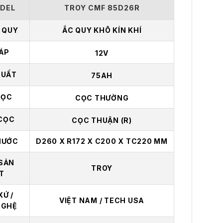
DEL
TROY CMF 85D26R
C QUY
ẮC QUY KHÔ KÍN KHÍ
 ÁP
12V
SUẤT
75AH
CỌC
CỌC THƯỜNG
 CỌC
CỌC THUẬN (R)
HƯỚC
D260 X R172 X C200 X TC220 MM
SẢN
TROY
T
XỨ /
VIỆT NAM / TECH USA
NGHỆ