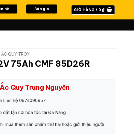
ên hệ
Báo giá
GIỎ HÀNG /
0
₫
ẮC QUY TROY
12V 75Ah CMF 85D26R
i Ắc Quy Trung Nguyên
ra Liên hệ 0974090957
p đặt tận nơi hỏa tốc tại Đà Nẵng
i mua thêm sản phẩm thứ hai hoặc giới thiệu người