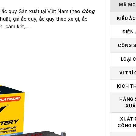
MÃ MO
 ắc quy Sản xuất tại Việt Nam theo
Công
huật, giá ắc quy, ắc quy theo xe gì, ắc
KIỂU Ắ
h, cam kết,….
ĐIỆN
CÔNG 
LOẠI 
VỊ TRÍ
KÍCH T
HÃNG 
XUẤ
XUẤT 
CÔNG 