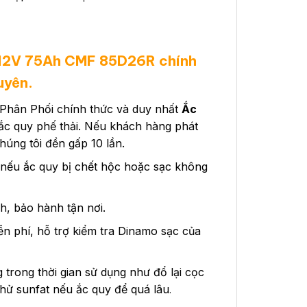
 12V 75Ah CMF 85D26R chính
uyên.
Phân Phối chính thức và duy nhất
Ắc
 ắc quy phế thải. Nếu khách hàng phát
úng tôi đền gấp 10 lần.
 nếu ắc quy bị chết hộc hoặc sạc không
h, bảo hành tận nơi.
ễn phí, hỗ trợ kiểm tra Dinamo sạc của
rong thời gian sử dụng như đổ lại cọc
khử sunfat nếu ắc quy để quá lâu
.