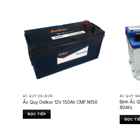
ẮC QUY DELKOR
ẮC QUY VA
Bình Ắc 
Ắc Quy Delkor 12V 150Ah CMF N150
80Ah)
ĐỌC TIẾP
ĐỌC TI