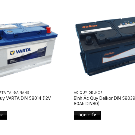
RTA TẠI ĐÀ NẴNG
ẮC QUY DELKOR
Quy VARTA DIN 58014 (12V
Bình Ắc Quy Delkor DIN 58039
80Ah DIN80)
ẾP
ĐỌC TIẾP