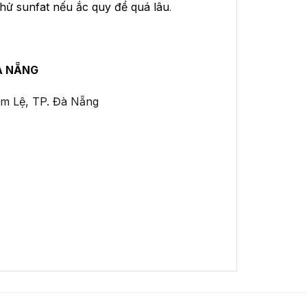
khử sunfat nếu ắc quy để quá lâu
.
À NẴNG
ẩm Lệ, TP. Đà Nẵng