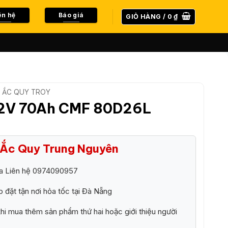
ên hệ
Báo giá
GIỎ HÀNG /
0
₫
ẮC QUY TROY
12V 70Ah CMF 80D26L
i Ắc Quy Trung Nguyên
ra Liên hệ 0974090957
p đặt tận nơi hỏa tốc tại Đà Nẵng
i mua thêm sản phẩm thứ hai hoặc giới thiệu người