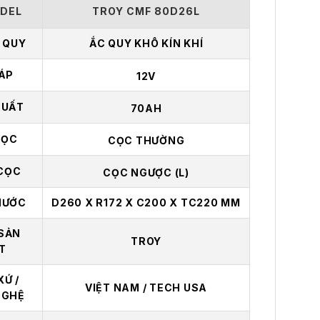
DEL
TROY CMF 80D26L
C QUY
ẮC QUY KHÔ KÍN KHÍ
 ÁP
12V
SUẤT
70AH
CỌC
CỌC THƯỜNG
 CỌC
CỌC NGƯỢC (L)
HƯỚC
D260 X R172 X C200 X TC220 MM
SẢN
TROY
T
XỨ /
VIỆT NAM / TECH USA
NGHỆ