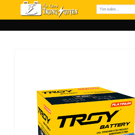
Bỏ
Tìm
qua
kiếm:
nội
dung