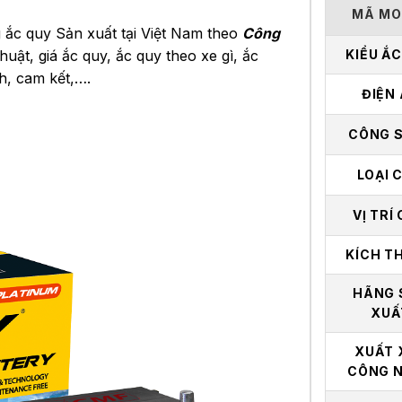
MÃ MO
g ắc quy Sản xuất tại Việt Nam theo
Công
huật, giá ắc quy, ắc quy theo xe gì, ắc
KIỂU Ắ
h, cam kết,….
ĐIỆN
CÔNG 
LOẠI 
VỊ TRÍ
KÍCH T
HÃNG 
XUẤ
XUẤT 
CÔNG 