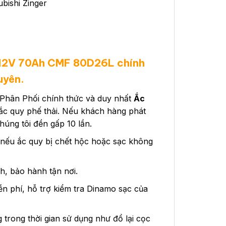
ubishi Zinger
 12V 70Ah CMF 80D26L chính
uyên.
Phân Phối chính thức và duy nhất
Ắc
 ắc quy phế thải. Nếu khách hàng phát
úng tôi đền gấp 10 lần.
 nếu ắc quy bị chết hộc hoặc sạc không
h, bảo hành tận nơi.
ễn phí, hỗ trợ kiểm tra Dinamo sạc của
rong thời gian sử dụng như đổ lại cọc