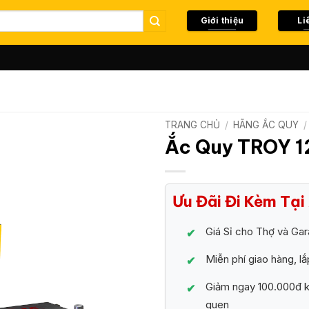
Giới thiệu
Li
TRANG CHỦ
/
HÃNG ẮC QUY
/
Ắc Quy TROY 
Ưu Đãi Đi Kèm Tạ
Giá Sỉ cho Thợ và Ga
Miễn phí giao hàng, lắ
Giảm ngay 100.000đ kh
quen