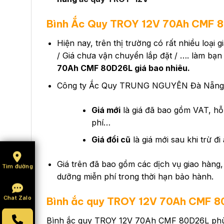
Bình Ắc Quy TROY 12V 70Ah CMF 8
Hiện nay, trên thị trường có rất nhiều loại
/ Giá chưa vận chuyển lắp đặt / …. làm bạn
70Ah CMF 80D26L giá bao nhiêu.
Công ty Ắc Quy TRUNG NGUYÊN Đà Nẵng hi
Giá mới
là giá đã bao gồm VAT, hỗ 
phí…
Giá đổi cũ
là giá mới sau khi trừ đi
Giá trên đã bao gồm các dịch vụ giao hàng, 
Tìm đường
dưỡng miễn phí trong thời hạn bảo hành.
Chat Zalo
Bình ắc quy
TROY 12V 70Ah CMF 
Bình ắc quy TROY 12V 70Ah CMF 80D26L phù h