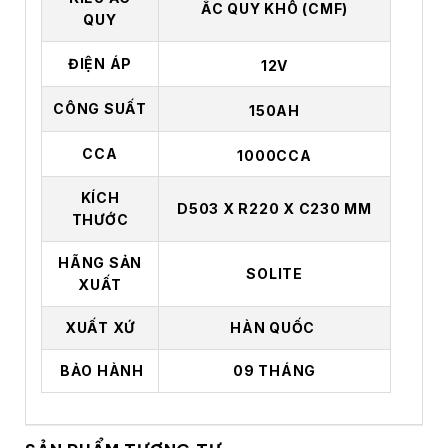
ẮC QUY KHÔ (CMF)
QUY
ĐIỆN ÁP
12V
CÔNG SUẤT
150AH
CCA
1000CCA
KÍCH
D503 X R220 X C230 MM
THƯỚC
HÃNG SẢN
SOLITE
XUẤT
XUẤT XỨ
HÀN QUỐC
BẢO HÀNH
09 THÁNG