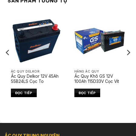
SẢN PHẨM TƯƠNG TỰ
ẮC QUY DELKOR
HÃNG ẮC QUY
Ắc Quy Delkor 12V 45Ah
Ắc Quy Khô GS 12V
55B24LS Cọc To
100Ah 115D33V Cọc Vít
ĐỌC TIẾP
ĐỌC TIẾP
ẮC QUY TRUNG NGUYÊN