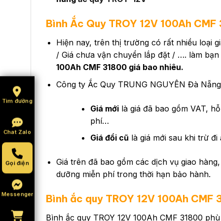
Bình Ắc Quy TROY 12V 100Ah CMF 3
Hiện nay, trên thị trường có rất nhiều loại
/ Giá chưa vận chuyển lắp đặt / …. làm bạn
100Ah CMF 31800 giá bao nhiêu.
Công ty Ắc Quy TRUNG NGUYÊN Đà Nẵng hi
Tìm đường
Giá mới
là giá đã bao gồm VAT, hỗ 
phí…
Chat Zalo
Giá đổi cũ
là giá mới sau khi trừ đi
Giá trên đã bao gồm các dịch vụ giao hàng, 
Gọi điện
dưỡng miễn phí trong thời hạn bảo hành.
Messenger
Bình ắc quy
TROY 12V 100Ah CMF 
Bình ắc quy TROY 12V 100Ah CMF 31800 phù h