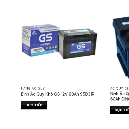
HÃNG ẮC QUY
ẮC QUY D
Bình Ắc Q
Bình Ắc Quy Khô GS 12V 80Ah 95D31R
60Ah DIN
ĐỌC TIẾP
ĐỌC TI