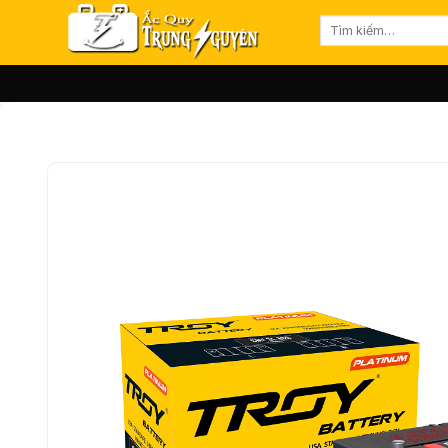
Bỏ
Tìm
qua
kiếm:
nội
dung