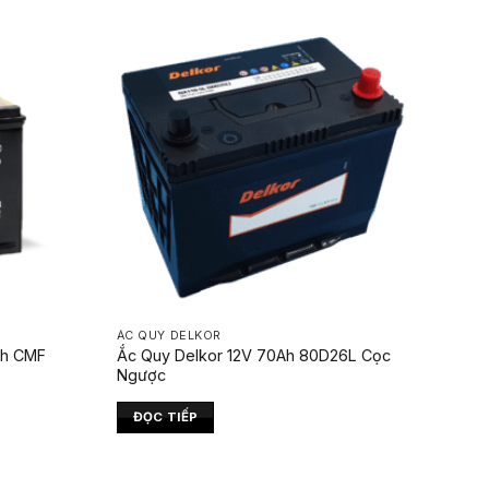
ẮC QUY DELKOR
Ah CMF
Ắc Quy Delkor 12V 70Ah 80D26L Cọc
Ngược
ĐỌC TIẾP