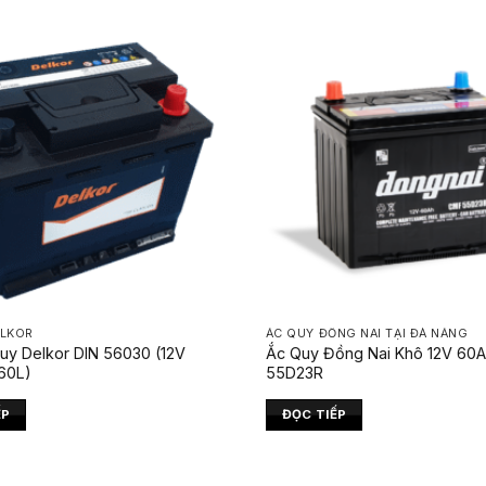
ELKOR
ẮC QUY ĐỒNG NAI TẠI ĐÀ NẴNG
uy Delkor DIN 56030 (12V
Ắc Quy Đồng Nai Khô 12V 60
60L)
55D23R
ẾP
ĐỌC TIẾP