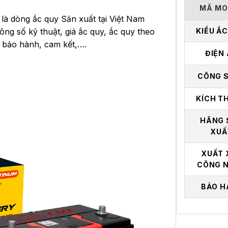
MÃ MO
ì
là dòng ắc quy Sản xuất tại Việt Nam
ông số kỹ thuật, giá ắc quy, ắc quy theo
KIỂU Ắ
h bảo hành, cam kết,….
ĐIỆN
CÔNG 
KÍCH T
HÃNG 
XUẤ
XUẤT 
CÔNG 
BẢO H