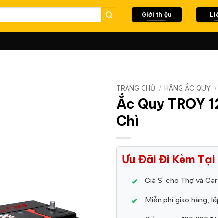
Giới thiệu
Li
TRANG CHỦ
/
HÃNG ẮC QUY
/
Ắc Quy TROY 1
Chì
Ưu Đãi Đi Kèm Tạ
Giá Sỉ cho Thợ và Ga
Miễn phí giao hàng, lắ