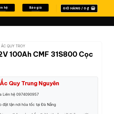
ên hệ
Báo giá
GIỎ HÀNG /
0
₫
ẮC QUY TROY
2V 100Ah CMF 31S800 Cọc
i Ắc Quy Trung Nguyên
ra Liên hệ 0974090957
p đặt tận nơi hỏa tốc tại Đà Nẵng