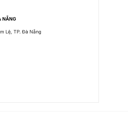
À NẴNG
ẩm Lệ, TP. Đà Nẵng