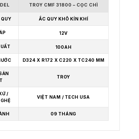
DEL
TROY CMF 31800 – CỌC CHÌ
C QUY
ẮC QUY KHÔ KÍN KHÍ
 ÁP
12V
SUẤT
100AH
HƯỚC
D324 X R172 X C220 X TC240 MM
SẢN
TROY
T
XỨ /
VIỆT NAM / TECH USA
NGHỆ
ÀNH
09 THÁNG