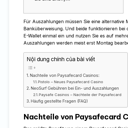
Für Auszahlungen müssen Sie eine alternative M
Banküberweisung. Und beide funktionieren bei d
E-Wallet einmal ein und nutzen Sie es auf meh
Auszahlungen werden meist erst Montag bearbei
Nội dung chính của bài viết
Nachteile von Paysafecard Casinos:
Pistolo – Neues Paysafecard Casino
NeoSurf Gebühren bei Ein- und Auszahlungen
Paysafe Casinos – Nachteile der Paysafecard
Häufig gestellte Fragen (FAQ)
Nachteile von Paysafecard C