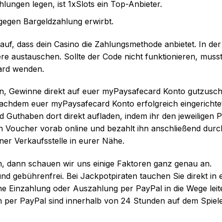
ahlungen legen, ist 1xSlots ein Top-Anbieter.
 gegen Bargeldzahlung erwirbt.
f, dass dein Casino die Zahlungsmethode anbietet. In der
re austauschen. Sollte der Code nicht funktionieren, muss
ard wenden.
 an, Gewinne direkt auf euer myPaysafecard Konto gutzusch
achdem euer myPaysafecard Konto erfolgreich eingerichte
d Guthaben dort direkt aufladen, indem ihr den jeweiligen 
n Voucher vorab online und bezahlt ihn anschließend durc
ner Verkaufsstelle in eurer Nähe.
n, dann schauen wir uns einige Faktoren ganz genau an.
d gebührenfrei. Bei Jackpotpiraten tauchen Sie direkt in 
e Einzahlung oder Auszahlung per PayPal in die Wege leit
en per PayPal sind innerhalb von 24 Stunden auf dem Spiel