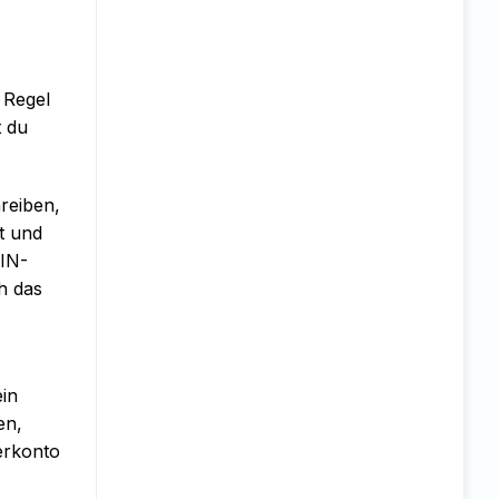
 Regel
t du
reiben,
t und
PIN-
h das
ein
en,
erkonto