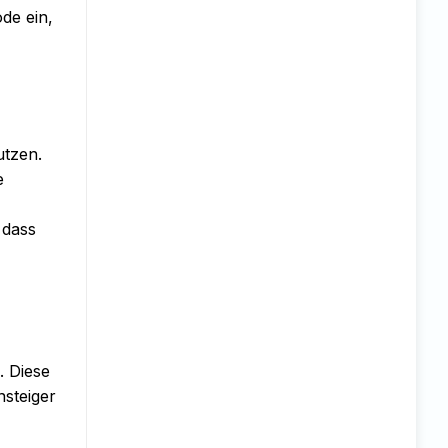
de ein,
utzen.
e
 dass
. Diese
nsteiger