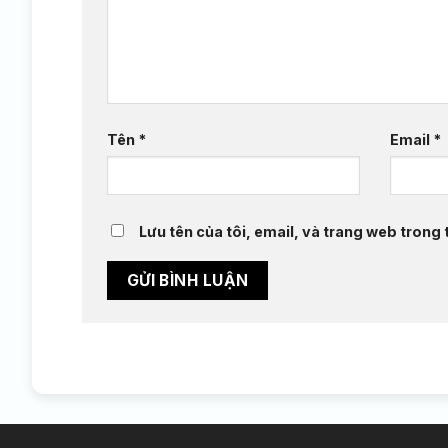
Tên
*
Email
*
Lưu tên của tôi, email, và trang web trong t