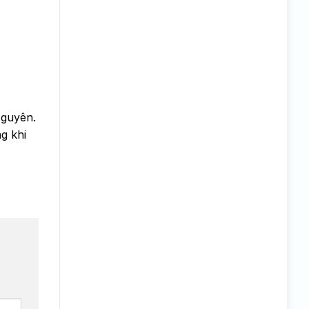
Nguyên.
g khi