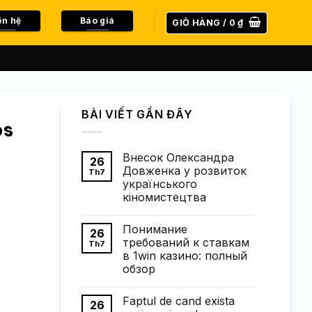
ên hệ
Báo giá
GIỎ HÀNG /
0
₫
BÀI VIẾT GẦN ĐÂY
os
Внесок Олександра
26
Довженка у розвиток
Th7
українського
кіномистецтва
Không
có
Понимание
bình
26
luận
требований к ставкам
Th7
ở
в 1win казино: полный
Внесок
Олександра
обзор
Довженка
у
Không
розвиток
có
Faptul de cand exista
українського
bình
26
кіномистецтва
luận