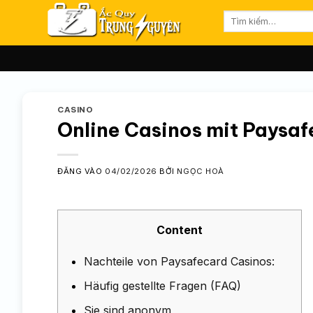
Bỏ
Tìm
qua
kiếm:
nội
dung
CASINO
Online Casinos mit Paysaf
ĐĂNG VÀO
04/02/2026
BỞI
NGỌC HOÀ
Content
Nachteile von Paysafecard Casinos:
Häufig gestellte Fragen (FAQ)
Sie sind anonym