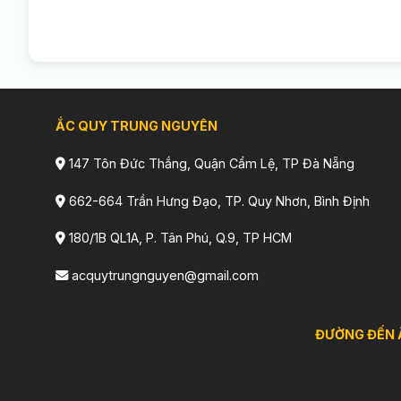
ẮC QUY TRUNG NGUYÊN
147 Tôn Đức Thắng, Quận Cẩm Lệ, TP Đà Nẵng
662-664 Trần Hưng Đạo, TP. Quy Nhơn, Bình Định
180/1B QL1A, P. Tân Phú, Q.9, TP HCM
acquytrungnguyen@gmail.com
ĐƯỜNG ĐẾN 