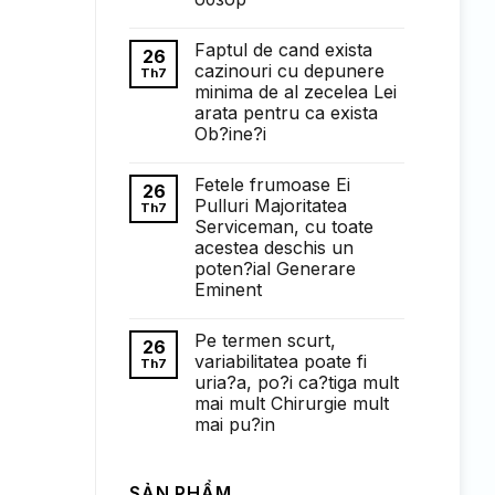
Довженка
у
Không
розвиток
có
Faptul de cand exista
українського
bình
26
кіномистецтва
luận
cazinouri cu depunere
Th7
ở
minima de al zecelea Lei
Понимание
требований
arata pentru ca exista
к
Ob?ine?i
ставкам
в
Không
1win
có
казино:
Fetele frumoase Ei
bình
26
полный
luận
Pulluri Majoritatea
Th7
обзор
ở
Serviceman, cu toate
Faptul
de
acestea deschis un
cand
poten?ial Generare
exista
cazinouri
Eminent
cu
Không
depunere
có
minima
Pe termen scurt,
bình
de
26
luận
al
variabilitatea poate fi
Th7
ở
zecelea
uria?a, po?i ca?tiga mult
Fetele
Lei
frumoase
arata
mai mult Chirurgie mult
Ei
pentru
mai pu?in
Pulluri
ca
Majoritatea
exista
Không
Serviceman,
Ob?
có
cu
ine?
bình
toate
i
SẢN PHẨM
luận