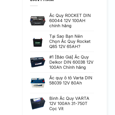
acestea
ở
deschis
Pe
un
termen
poten?
scurt,
ial
Ắc Quy ROCKET DIN
variabilitatea
Generare
poate
60044 12V 100AH
Eminent
fi
chính hãng
uria?
a,
po?
i
Tại Sao Bạn Nên
ca?
Chọn Ắc Quy Rocket
tiga
mult
Q85 12V 65AH?
mai
mult
Chirurgie
#1 [Báo Giá] Ắc Quy
mult
Delkor DIN 60038 12V
mai
pu?
100Ah Chính hãng
in
Ắc quy ô tô Varta DIN
58039 12V 80Ah
Bình Ắc Quy VARTA
12V 100Ah 31-750T
Cọc Vít