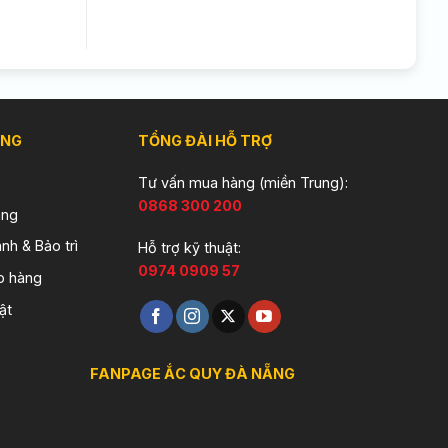
ÀNG
TỔNG ĐÀI HỖ TRỢ
Tư vấn mua hàng (miền Trung):
0868 300 200
àng
nh & Bảo trì
Hỗ trợ kỹ thuật:
0974 0909 57
o hàng
ật
FANPAGE ẮC QUY ĐÀ NẴNG