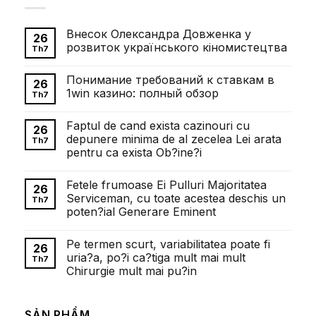
Внесок Олександра Довженка у
26
розвиток українського кіномистецтва
Th7
Không
có
Понимание требований к ставкам в
bình
26
luận
1win казино: полный обзор
Th7
ở
Внесок
Không
Олександра
có
Faptul de cand exista cazinouri cu
Довженка
bình
26
у
luận
depunere minima de al zecelea Lei arata
Th7
розвиток
ở
pentru ca exista Ob?ine?i
українського
Понимание
кіномистецтва
требований
Không
к
có
ставкам
Fetele frumoase Ei Pulluri Majoritatea
bình
26
в
luận
Serviceman, cu toate acestea deschis un
1win
Th7
ở
казино:
poten?ial Generare Eminent
Faptul
полный
de
обзор
Không
cand
có
exista
Pe termen scurt, variabilitatea poate fi
bình
26
cazinouri
luận
uria?a, po?i ca?tiga mult mai mult
cu
Th7
ở
depunere
Chirurgie mult mai pu?in
Fetele
minima
frumoase
de
Không
Ei
al
có
Pulluri
zecelea
bình
Majoritatea
SẢN PHẨM
Lei
luận