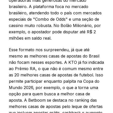
operadoras mais generosas do mercado
brasileiro. A plataforma foca no mercado
brasileiro, atendendo todo o país com mercados
especiais de "Combo de Odds" e uma seção de
cassino muito robusta. No Bolão Milionário, por
exemplo, o apostador pode disputar até R$ 2
milhões em saldo real.
Esse formato nos surpreendeu, já que até
mesmo as melhores casas de apostas do Brasil
não focam nesses esportes. A KTO já foi indicada
ao Prêmio RA, o que não é comum mesmo entre
as 20 melhores casas de apostas de futebol. Isso
permite participar enquanto palpita na Copa do
Mundo 2026, por exemplo, o que a torna uma
opção para quem busca a melhor casa de
aposta. A Betboom se destaca no ranking das
melhores casas de apostas pelo leque de ofertas
que incluem apostas grátis, cashback e aumento