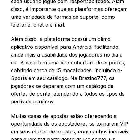
cada usuário jogue com responsabilidade. Além
disso, é importante que as plataformas ofereçam
uma variedade de formas de suporte, como
telefone, chat e e-mail.
Além disso, a plataforma possui um ótimo
aplicativo disponível para Android, facilitando
ainda mais a usabilidade dos jogadores no dia a
dia. A casa tem uma boa cobertura de esportes,
cobrindo cerca de 15 modalidades, incluindo e-
Sports em seu catálogo. Na Brazino777, os
jogadores se deparam com um catálogo de
ofertas de ponta, atendendo a todos os tipos de
perfis de usuários.
Muitas casas de apostas estão oferecendo a
oportunidade de os apostadores se tornarem VIP
em seus clubes de apostas, com ganhos incríveis
para quem faz parte desse grupo seleto. Os