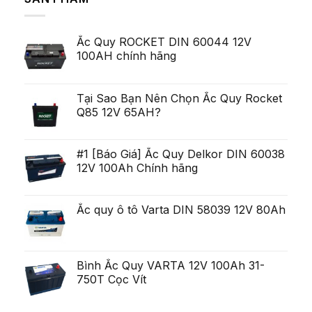
Serviceman,
ở
arata
cu
Pe
pentru
toate
termen
ca
acestea
scurt,
exista
deschis
Ắc Quy ROCKET DIN 60044 12V
variabilitatea
Ob?
un
poate
ine?
100AH chính hãng
poten?
fi
i
ial
uria?
Generare
a,
Eminent
po?
i
Tại Sao Bạn Nên Chọn Ắc Quy Rocket
ca?
Q85 12V 65AH?
tiga
mult
mai
mult
Chirurgie
#1 [Báo Giá] Ắc Quy Delkor DIN 60038
mult
12V 100Ah Chính hãng
mai
pu?
in
Ắc quy ô tô Varta DIN 58039 12V 80Ah
Bình Ắc Quy VARTA 12V 100Ah 31-
750T Cọc Vít