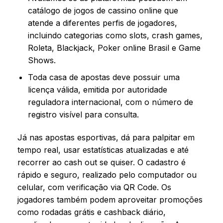
catálogo de jogos de cassino online que
atende a diferentes perfis de jogadores,
incluindo categorias como slots, crash games,
Roleta, Blackjack, Poker online Brasil e Game
Shows.
Toda casa de apostas deve possuir uma
licença válida, emitida por autoridade
reguladora internacional, com o número de
registro visível para consulta.
Já nas apostas esportivas, dá para palpitar em
tempo real, usar estatísticas atualizadas e até
recorrer ao cash out se quiser. O cadastro é
rápido e seguro, realizado pelo computador ou
celular, com verificação via QR Code. Os
jogadores também podem aproveitar promoções
como rodadas grátis e cashback diário,