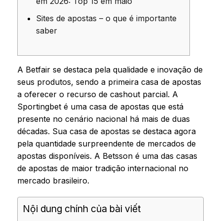
em 2026: Top 15 em maio
Sites de apostas – o que é importante
saber
A Betfair se destaca pela qualidade e inovação de
seus produtos, sendo a primeira casa de apostas
a oferecer o recurso de cashout parcial. A
Sportingbet é uma casa de apostas que está
presente no cenário nacional há mais de duas
décadas. Sua casa de apostas se destaca agora
pela quantidade surpreendente de mercados de
apostas disponíveis. A Betsson é uma das casas
de apostas de maior tradição internacional no
mercado brasileiro.
Nội dung chính của bài viết