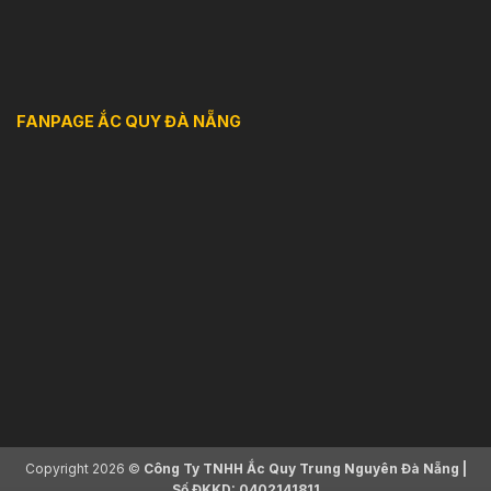
FANPAGE ẮC QUY ĐÀ NẴNG
Copyright 2026 ©
Công Ty TNHH Ắc Quy Trung Nguyên Đà Nẵng |
Số ĐKKD: 0402141811