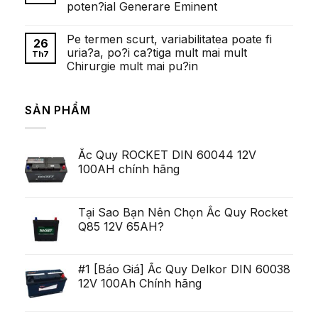
казино:
poten?ial Generare Eminent
Faptul
полный
de
обзор
Không
cand
có
exista
Pe termen scurt, variabilitatea poate fi
bình
26
cazinouri
luận
uria?a, po?i ca?tiga mult mai mult
cu
Th7
ở
depunere
Chirurgie mult mai pu?in
Fetele
minima
frumoase
de
Không
Ei
al
có
Pulluri
zecelea
bình
Majoritatea
SẢN PHẨM
Lei
luận
Serviceman,
ở
arata
cu
Pe
pentru
toate
termen
ca
acestea
scurt,
exista
deschis
Ắc Quy ROCKET DIN 60044 12V
variabilitatea
Ob?
un
poate
ine?
100AH chính hãng
poten?
fi
i
ial
uria?
Generare
a,
Eminent
po?
i
Tại Sao Bạn Nên Chọn Ắc Quy Rocket
ca?
Q85 12V 65AH?
tiga
mult
mai
mult
Chirurgie
#1 [Báo Giá] Ắc Quy Delkor DIN 60038
mult
12V 100Ah Chính hãng
mai
pu?
in