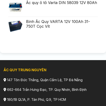
Ắc quy ô tô Varta DIN 58039 12V 80Ah
Bình Ắc Quy VARTA 12V 100Ah 31-
750T Cọc Vít
ẮC QUY TRUNG NGUYÊN
147 Tôn Đức Thắng, Quận Cẩm Lệ, TP Đà Nẵng
662-664 Trần Hưng Đạo, TP. Quy Nhơn, Bình Định
180/1B QL1A, P. Tân Phú, Q.9, TP HCM