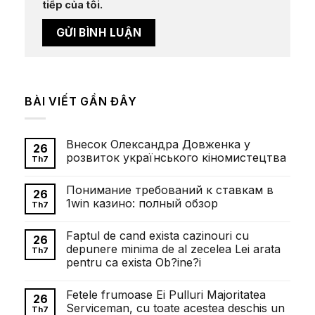
tiếp của tôi.
BÀI VIẾT GẦN ĐÂY
Внесок Олександра Довженка у
26
розвиток українського кіномистецтва
Th7
Không
có
Понимание требований к ставкам в
bình
26
luận
1win казино: полный обзор
Th7
ở
Внесок
Không
Олександра
có
Faptul de cand exista cazinouri cu
Довженка
bình
26
у
luận
depunere minima de al zecelea Lei arata
Th7
розвиток
ở
pentru ca exista Ob?ine?i
українського
Понимание
кіномистецтва
требований
Không
к
có
ставкам
Fetele frumoase Ei Pulluri Majoritatea
bình
26
в
luận
Serviceman, cu toate acestea deschis un
1win
Th7
ở