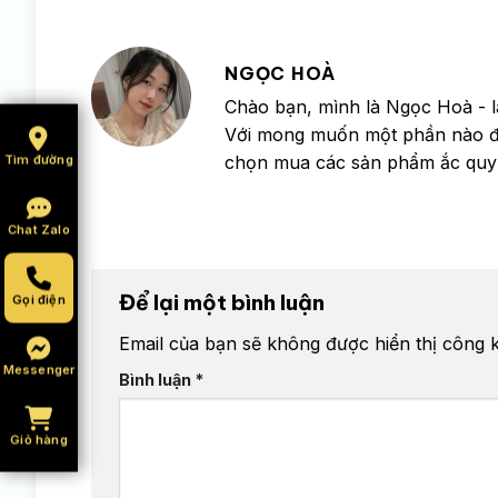
NGỌC HOÀ
Chào bạn, mình là Ngọc Hoà - l
Với mong muốn một phần nào đó 
Tìm đường
chọn mua các sản phẩm ắc quy
Chat Zalo
Để lại một bình luận
Gọi điện
Email của bạn sẽ không được hiển thị công k
Messenger
Bình luận
*
Giỏ hàng