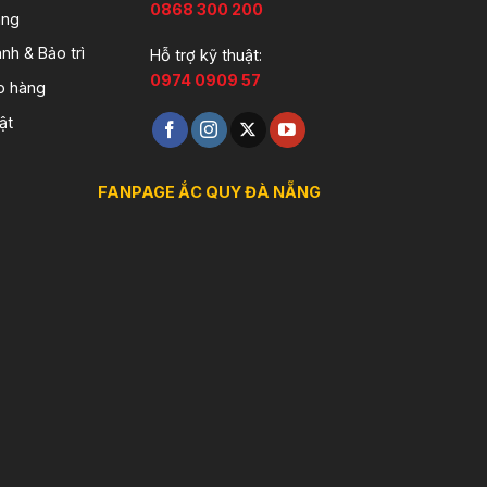
0868 300 200
àng
nh & Bảo trì
Hỗ trợ kỹ thuật:
0974 0909 57
o hàng
ật
FANPAGE ẮC QUY ĐÀ NẴNG