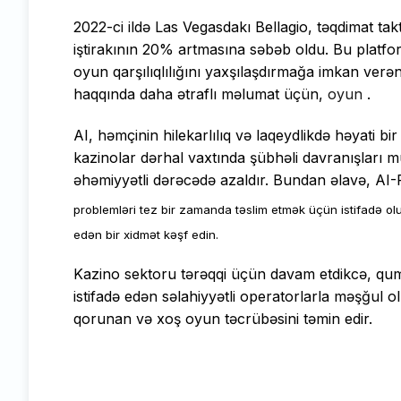
2022-ci ildə Las Vegasdakı Bellagio, təqdimat tak
iştirakının 20% artmasına səbəb oldu. Bu platfo
oyun qarşılıqlılığını yaxşılaşdırmağa imkan verə
haqqında daha ətraflı məlumat üçün,
oyun
.
AI, həmçinin hilekarlılıq və laqeydlikdə həyati 
kazinolar dərhal vaxtında şübhəli davranışları mü
əhəmiyyətli dərəcədə azaldır. Bundan əlavə, AI-
problemləri tez bir zamanda təslim etmək üçün istifadə ol
edən bir xidmət kəşf edin.
Kazino sektoru tərəqqi üçün davam etdikcə, qumar
istifadə edən səlahiyyətli operatorlarla məşğul ol
qorunan və xoş oyun təcrübəsini təmin edir.