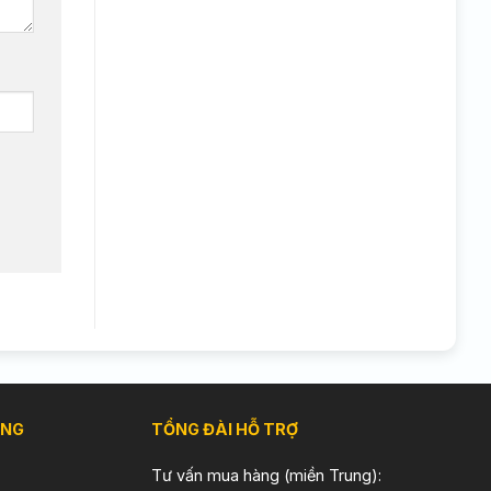
ÀNG
TỔNG ĐÀI HỖ TRỢ
Tư vấn mua hàng (miền Trung):