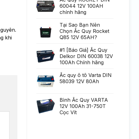
Generare
poate
60044 12V 100AH
Eminent
fi
chính hãng
uria?
a,
po?
i
Tại Sao Bạn Nên
ca?
Nguyên.
Chọn Ắc Quy Rocket
tiga
mult
Q85 12V 65AH?
g khi
mai
mult
Chirurgie
#1 [Báo Giá] Ắc Quy
mult
Delkor DIN 60038 12V
mai
pu?
100Ah Chính hãng
in
Ắc quy ô tô Varta DIN
58039 12V 80Ah
Bình Ắc Quy VARTA
12V 100Ah 31-750T
Cọc Vít