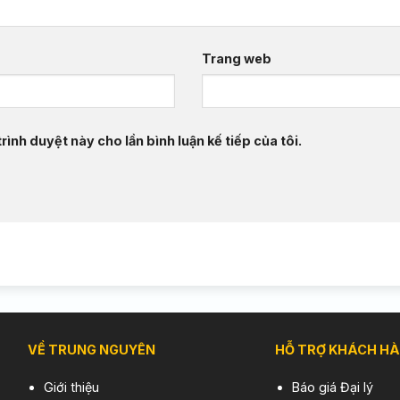
Trang web
rình duyệt này cho lần bình luận kế tiếp của tôi.
VỀ TRUNG NGUYÊN
HỖ TRỢ KHÁCH H
Giới thiệu
Báo giá Đại lý