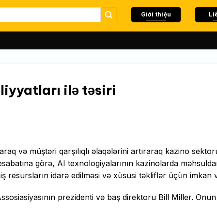
Giới thiệu
Li
iyyatları ilə təsiri
raraq və müştəri qarşılıqlı əlaqələrini artıraraq kazino sekto
hesabatına görə, AI texnologiyalarının kazinolarda məhsuldar
ş resursların idarə edilməsi və xüsusi təkliflər üçün imkan v
osiasiyasının prezidenti və baş direktoru Bill Miller. Onun