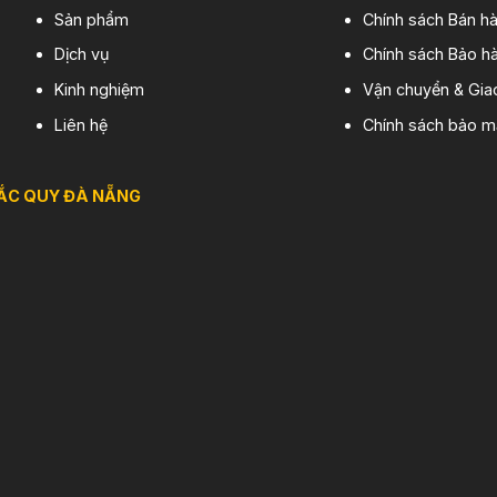
Sản phẩm
Chính sách Bán h
Dịch vụ
Chính sách Bảo hà
Kinh nghiệm
Vận chuyển & Gia
Liên hệ
Chính sách bảo m
ẮC QUY ĐÀ NẴNG