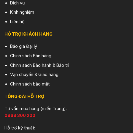
Dịch vụ
Kinh nghiệm
Liên hệ
HỖ TRỢ KHÁCH HÀNG
Báo giá Đại lý
Chính sách Bán hàng
Chính sách Bảo hành & Bảo trì
Vận chuyển & Giao hàng
Chính sách bảo mật
TỔNG ĐÀI HỖ TRỢ
Tư vấn mua hàng (miền Trung):
0868 300 200
Hỗ trợ kỹ thuật: