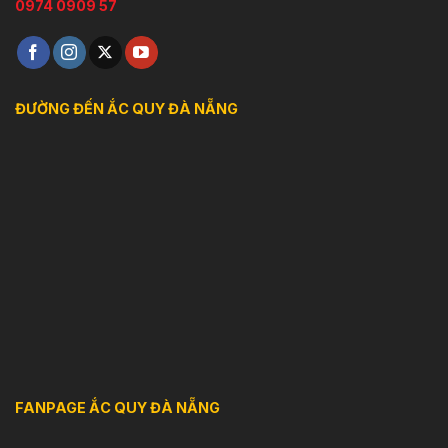
0974 0909 57
ĐƯỜNG ĐẾN ẮC QUY ĐÀ NẴNG
FANPAGE ẮC QUY ĐÀ NẴNG