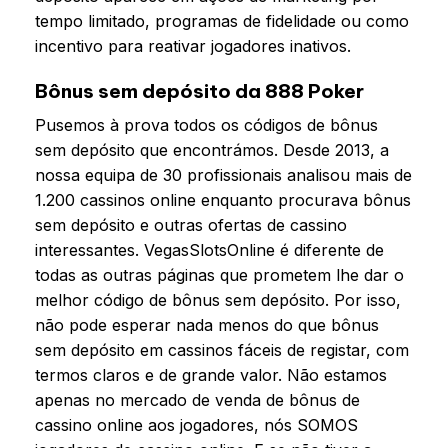
tempo limitado, programas de fidelidade ou como
incentivo para reativar jogadores inativos.
Bônus sem depósito da 888 Poker
Pusemos à prova todos os códigos de bônus
sem depósito que encontrámos. Desde 2013, a
nossa equipa de 30 profissionais analisou mais de
1.200 cassinos online enquanto procurava bônus
sem depósito e outras ofertas de cassino
interessantes. VegasSlotsOnline é diferente de
todas as outras páginas que prometem lhe dar o
melhor código de bônus sem depósito. Por isso,
não pode esperar nada menos do que bônus
sem depósito em cassinos fáceis de registar, com
termos claros e de grande valor. Não estamos
apenas no mercado de venda de bônus de
cassino online aos jogadores, nós SOMOS