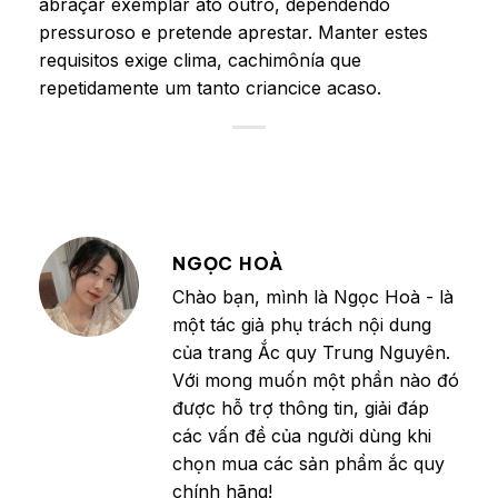
abraçar exemplar ato outro, dependendo
pressuroso e pretende aprestar. Manter estes
requisitos exige clima, cachimônía que
repetidamente um tanto criancice acaso.
NGỌC HOÀ
Chào bạn, mình là Ngọc Hoà - là
một tác giả phụ trách nội dung
của trang Ắc quy Trung Nguyên.
Với mong muốn một phần nào đó
được hỗ trợ thông tin, giải đáp
các vấn đề của người dùng khi
chọn mua các sản phẩm ắc quy
chính hãng!