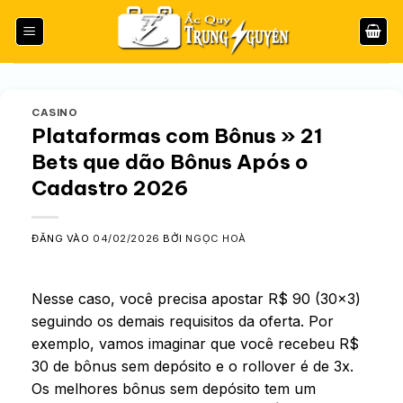
Bỏ
qua
nội
dung
CASINO
Plataformas com Bônus » 21
Bets que dão Bônus Após o
Cadastro 2026
ĐĂNG VÀO
04/02/2026
BỞI
NGỌC HOÀ
Nesse caso, você precisa apostar R$ 90 (30×3)
seguindo os demais requisitos da oferta. Por
exemplo, vamos imaginar que você recebeu R$
30 de bônus sem depósito e o rollover é de 3x.
Os melhores bônus sem depósito tem um