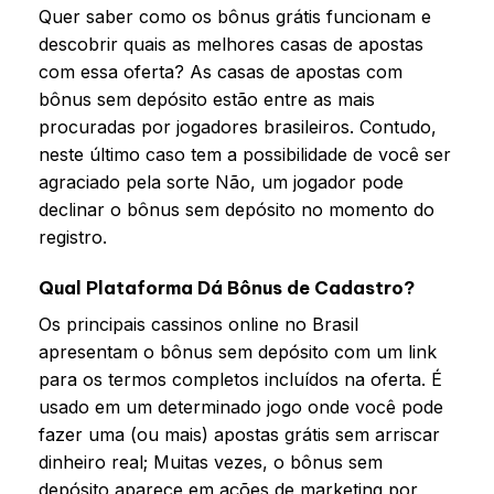
Quer saber como os bônus grátis funcionam e
descobrir quais as melhores casas de apostas
com essa oferta? As casas de apostas com
bônus sem depósito estão entre as mais
procuradas por jogadores brasileiros. Contudo,
neste último caso tem a possibilidade de você ser
agraciado pela sorte Não, um jogador pode
declinar o bônus sem depósito no momento do
registro.
Qual Plataforma Dá Bônus de Cadastro?
Os principais cassinos online no Brasil
apresentam o bônus sem depósito com um link
para os termos completos incluídos na oferta. É
usado em um determinado jogo onde você pode
fazer uma (ou mais) apostas grátis sem arriscar
dinheiro real; Muitas vezes, o bônus sem
depósito aparece em ações de marketing por