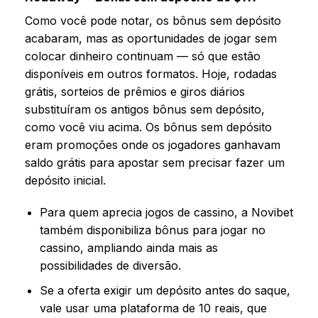
Como você pode notar, os bônus sem depósito
acabaram, mas as oportunidades de jogar sem
colocar dinheiro continuam — só que estão
disponíveis em outros formatos. Hoje, rodadas
grátis, sorteios de prêmios e giros diários
substituíram os antigos bônus sem depósito,
como você viu acima. Os bônus sem depósito
eram promoções onde os jogadores ganhavam
saldo grátis para apostar sem precisar fazer um
depósito inicial.
Para quem aprecia jogos de cassino, a Novibet
também disponibiliza bônus para jogar no
cassino, ampliando ainda mais as
possibilidades de diversão.
Se a oferta exigir um depósito antes do saque,
vale usar uma plataforma de 10 reais, que