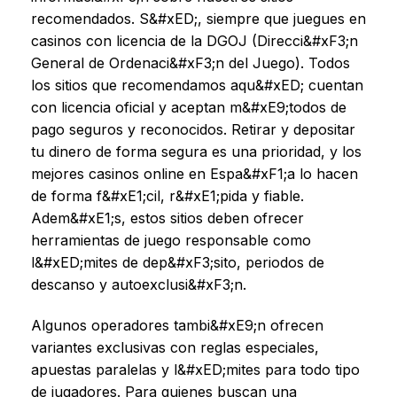
recomendados. S&#xED;, siempre que juegues en
casinos con licencia de la DGOJ (Direcci&#xF3;n
General de Ordenaci&#xF3;n del Juego). Todos
los sitios que recomendamos aqu&#xED; cuentan
con licencia oficial y aceptan m&#xE9;todos de
pago seguros y reconocidos. Retirar y depositar
tu dinero de forma segura es una prioridad, y los
mejores casinos online en Espa&#xF1;a lo hacen
de forma f&#xE1;cil, r&#xE1;pida y fiable.
Adem&#xE1;s, estos sitios deben ofrecer
herramientas de juego responsable como
l&#xED;mites de dep&#xF3;sito, periodos de
descanso y autoexclusi&#xF3;n.
Algunos operadores tambi&#xE9;n ofrecen
variantes exclusivas con reglas especiales,
apuestas paralelas y l&#xED;mites para todo tipo
de jugadores. Para quienes buscan una