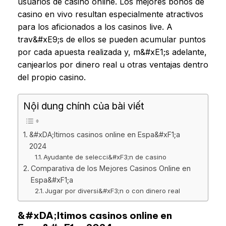
usuarios de casino online. Los mejores bonos de
casino en vivo resultan especialmente atractivos
para los aficionados a los casinos live. A
trav&#xE9;s de ellos se pueden acumular puntos
por cada apuesta realizada y, m&#xE1;s adelante,
canjearlos por dinero real u otras ventajas dentro
del propio casino.
Nội dung chính của bài viết
&#xDA;ltimos casinos online en Espa&#xF1;a
2024
Ayudante de selecci&#xF3;n de casino
Comparativa de los Mejores Casinos Online en
Espa&#xF1;a
Jugar por diversi&#xF3;n o con dinero real
&#xDA;ltimos casinos online en