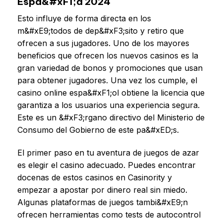
Espa&#xF1;a 2024
Esto influye de forma directa en los
m&#xE9;todos de dep&#xF3;sito y retiro que
ofrecen a sus jugadores. Uno de los mayores
beneficios que ofrecen los nuevos casinos es la
gran variedad de bonos y promociones que usan
para obtener jugadores. Una vez los cumple, el
casino online espa&#xF1;ol obtiene la licencia que
garantiza a los usuarios una experiencia segura.
Este es un &#xF3;rgano directivo del Ministerio de
Consumo del Gobierno de este pa&#xED;s.
El primer paso en tu aventura de juegos de azar
es elegir el casino adecuado. Puedes encontrar
docenas de estos casinos en Casinority y
empezar a apostar por dinero real sin miedo.
Algunas plataformas de juegos tambi&#xE9;n
ofrecen herramientas como tests de autocontrol