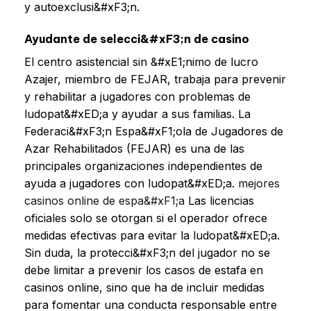
y autoexclusi&#xF3;n.
Ayudante de selecci&#xF3;n de casino
El centro asistencial sin &#xE1;nimo de lucro
Azajer, miembro de FEJAR, trabaja para prevenir
y rehabilitar a jugadores con problemas de
ludopat&#xED;a y ayudar a sus familias. La
Federaci&#xF3;n Espa&#xF1;ola de Jugadores de
Azar Rehabilitados (FEJAR) es una de las
principales organizaciones independientes de
ayuda a jugadores con ludopat&#xED;a.
mejores
casinos online de espa&#xF1;a
Las licencias
oficiales solo se otorgan si el operador ofrece
medidas efectivas para evitar la ludopat&#xED;a.
Sin duda, la protecci&#xF3;n del jugador no se
debe limitar a prevenir los casos de estafa en
casinos online, sino que ha de incluir medidas
para fomentar una conducta responsable entre