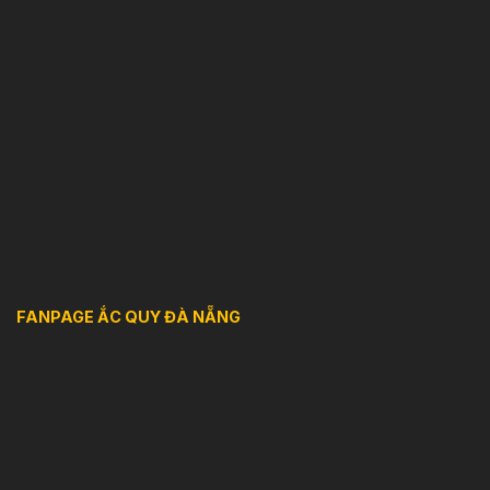
FANPAGE ẮC QUY ĐÀ NẴNG