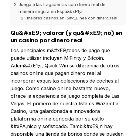
Juega a las tragaperras con dinero real de
manera segura en Espa&#xF1;a
mejores casinos en l&#xED;nea con dinero real
Qu&#xE9; valorar (y qu&#xE9; no) en
un casino por dinero real
Los principales m&#xE9;todos de pago que
puede utilizar incluyen MiFinity y Bitcoin.
Adem&#xE1;s, Quick Win se diferencia de otros
casinos online que pagan dinero real al
incorporar exquisitas colecciones de coches al
juego. Como casino online bastante nuevo,
ofrece la experiencia de juego completa de Las
Vegas. El primero de nuestra lista es Wazamba
Casino, una galardonada e innovadora
plataforma online conocida por su estilo
&#xFA;nico y sofisticado. Tambi&#xE9;n hay
disponible una tienda de bonos donde se pueden