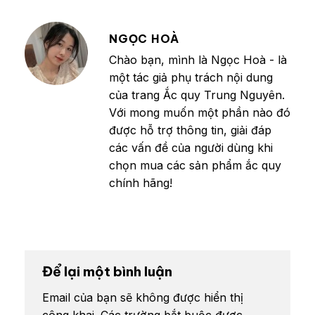
NGỌC HOÀ
Chào bạn, mình là Ngọc Hoà - là
một tác giả phụ trách nội dung
của trang Ắc quy Trung Nguyên.
Với mong muốn một phần nào đó
được hỗ trợ thông tin, giải đáp
các vấn đề của người dùng khi
chọn mua các sản phẩm ắc quy
chính hãng!
Để lại một bình luận
Email của bạn sẽ không được hiển thị
công khai.
Các trường bắt buộc được