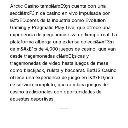
Arctic Casino tambi&#xE9;n cuenta con una
secci&#xF3;n de casino en vivo impulsada por
l&#xED;deres de la industria como Evolution
Gaming y Pragmatic Play Live, que ofrece una
experiencia de juego inmersiva en tiempo real. La
plataforma alberga una extensa colecci&#xF3;n
de m&#xE1;s de 4,000 juegos de casino, que van
desde tragamonedas cl&#xE1;sicas y
tragamonedas de video hasta juegos de mesa
como blackjack, ruleta y baccarat. BetUS Casino
ofrece una experiencia de juego en l&#xED;nea
de servicio completo, que combina juegos de
casino tradicionales con oportunidades de
apuestas deportivas.