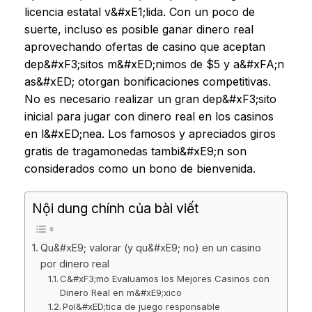
licencia estatal v&#xE1;lida. Con un poco de
suerte, incluso es posible ganar dinero real
aprovechando ofertas de casino que aceptan
dep&#xF3;sitos m&#xED;nimos de $5 y a&#xFA;n
as&#xED; otorgan bonificaciones competitivas.
No es necesario realizar un gran dep&#xF3;sito
inicial para jugar con dinero real en los casinos
en l&#xED;nea. Los famosos y apreciados giros
gratis de tragamonedas tambi&#xE9;n son
considerados como un bono de bienvenida.
Nội dung chính của bài viết
Qu&#xE9; valorar (y qu&#xE9; no) en un casino
por dinero real
C&#xF3;mo Evaluamos los Mejores Casinos con
Dinero Real en m&#xE9;xico
Pol&#xED;tica de juego responsable