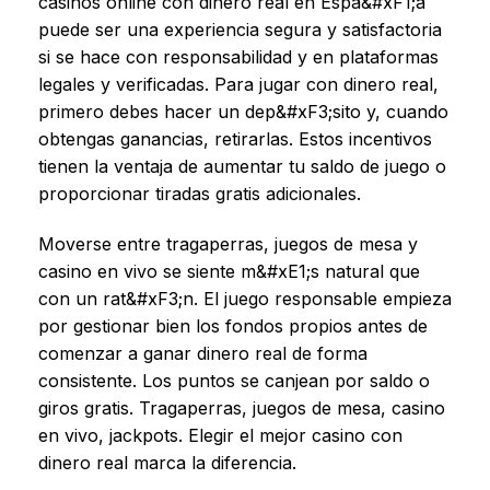
casinos online con dinero real en Espa&#xF1;a
puede ser una experiencia segura y satisfactoria
si se hace con responsabilidad y en plataformas
legales y verificadas. Para jugar con dinero real,
primero debes hacer un dep&#xF3;sito y, cuando
obtengas ganancias, retirarlas. Estos incentivos
tienen la ventaja de aumentar tu saldo de juego o
proporcionar tiradas gratis adicionales.
Moverse entre tragaperras, juegos de mesa y
casino en vivo se siente m&#xE1;s natural que
con un rat&#xF3;n. El juego responsable empieza
por gestionar bien los fondos propios antes de
comenzar a ganar dinero real de forma
consistente. Los puntos se canjean por saldo o
giros gratis. Tragaperras, juegos de mesa, casino
en vivo, jackpots. Elegir el mejor casino con
dinero real marca la diferencia.