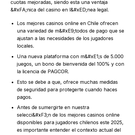
cuotas mejoradas, siendo esta una ventaja
&#xFA;nica del casino en l&#xED;nea legal.
Los mejores casinos online en Chile ofrecen
una variedad de m&#xE9;todos de pago que se
ajustan a las necesidades de los jugadores
locales.
Una nueva plataforma con m&#xE1;s de 5.000
juegos, un bono de bienvenida del 100% y con
la licencia de PAGCOR.
Esto se debe a que, ofrece muchas medidas
de seguridad para protegerte cuando haces
pagos.
Antes de sumergirte en nuestra
selecci&#xF3;n de los mejores casinos online
disponibles para jugadores chilenos este 2025,
es importante entender el contexto actual del