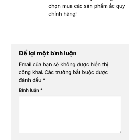
chọn mua các sản phẩm ắc quy
chính hãng!
Để lại một bình luận
Email của bạn sẽ không được hiển thị
công khai.
Các trường bắt buộc được
đánh dấu
*
Bình luận
*