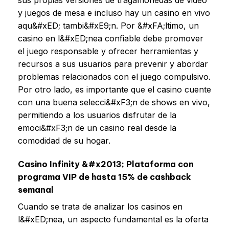
y juegos de mesa e incluso hay un casino en vivo
aqu&#xED; tambi&#xE9;n. Por &#xFA;ltimo, un
casino en l&#xED;nea confiable debe promover
el juego responsable y ofrecer herramientas y
recursos a sus usuarios para prevenir y abordar
problemas relacionados con el juego compulsivo.
Por otro lado, es importante que el casino cuente
con una buena selecci&#xF3;n de shows en vivo,
permitiendo a los usuarios disfrutar de la
emoci&#xF3;n de un casino real desde la
comodidad de su hogar.
Casino Infinity &#x2013; Plataforma con
programa VIP de hasta 15% de cashback
semanal
Cuando se trata de analizar los casinos en
l&#xED;nea, un aspecto fundamental es la oferta