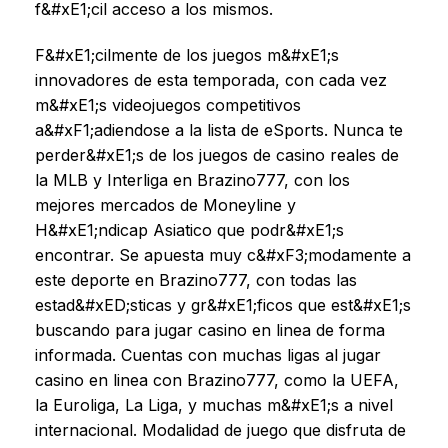
f&#xE1;cil acceso a los mismos.
F&#xE1;cilmente de los juegos m&#xE1;s
innovadores de esta temporada, con cada vez
m&#xE1;s videojuegos competitivos
a&#xF1;adiendose a la lista de eSports. Nunca te
perder&#xE1;s de los juegos de casino reales de
la MLB y Interliga en Brazino777, con los
mejores mercados de Moneyline y
H&#xE1;ndicap Asiatico que podr&#xE1;s
encontrar. Se apuesta muy c&#xF3;modamente a
este deporte en Brazino777, con todas las
estad&#xED;sticas y gr&#xE1;ficos que est&#xE1;s
buscando para jugar casino en linea de forma
informada. Cuentas con muchas ligas al jugar
casino en linea con Brazino777, como la UEFA,
la Euroliga, La Liga, y muchas m&#xE1;s a nivel
internacional. Modalidad de juego que disfruta de