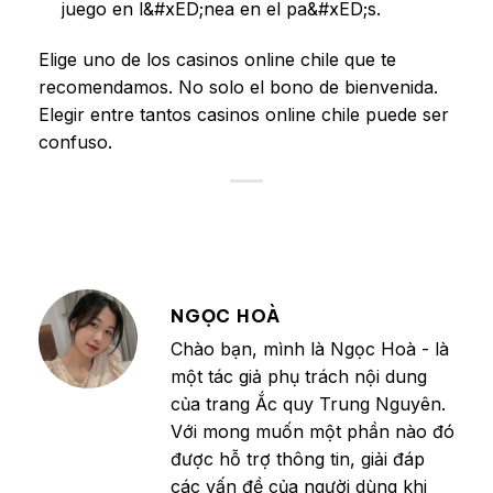
juego en l&#xED;nea en el pa&#xED;s.
Elige uno de los casinos online chile que te
recomendamos. No solo el bono de bienvenida.
Elegir entre tantos casinos online chile puede ser
confuso.
NGỌC HOÀ
Chào bạn, mình là Ngọc Hoà - là
một tác giả phụ trách nội dung
của trang Ắc quy Trung Nguyên.
Với mong muốn một phần nào đó
được hỗ trợ thông tin, giải đáp
các vấn đề của người dùng khi