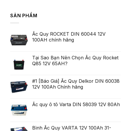
frumoase
de
Không
Ei
al
có
Pulluri
zecelea
bình
Majoritatea
SẢN PHẨM
Lei
luận
Serviceman,
ở
arata
cu
Pe
pentru
toate
termen
ca
acestea
scurt,
exista
deschis
Ắc Quy ROCKET DIN 60044 12V
variabilitatea
Ob?
un
poate
ine?
100AH chính hãng
poten?
fi
i
ial
uria?
Generare
a,
Eminent
po?
i
Tại Sao Bạn Nên Chọn Ắc Quy Rocket
ca?
Q85 12V 65AH?
tiga
mult
mai
mult
Chirurgie
#1 [Báo Giá] Ắc Quy Delkor DIN 60038
mult
12V 100Ah Chính hãng
mai
pu?
in
Ắc quy ô tô Varta DIN 58039 12V 80Ah
Bình Ắc Quy VARTA 12V 100Ah 31-