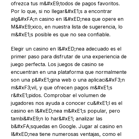
ofrezca tus m&#xE9;todos de pagos favoritos.
Por lo que, si no llegar&#xE1;s a encontrar
alg&#xFA;n casino en l&#xED;nea que opere en
M&#xE9;xico, en nuestra lista de sugerencia, lo
m&#xE1;s posible es que no sea confiable.
Elegir un casino en l&#xED;nea adecuado es el
primer paso para disfrutar de una experiencia de
juego perfecta. Los juegos de casino se
encuentran en una plataforma que normalmente
son una p&#xE1;gina web o una aplicaci&#xF3;n
m&#xF3;vil, y que ofrecen pagos m&#xE1;s
r&#xE1;pidos. Comprobar el volumen de
jugadores nos ayuda a conocer cu&#xE1;l es el
casino en l&#xED;nea m&#xE1;s popular, pero
tambi&#xE9;n lo har&#xE1; analizar las
b&#xFA;squedas en Google. Jugar al casino en
l&#xED;nea tiene numerosas ventajas, como el