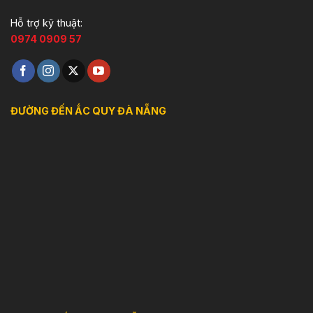
Hỗ trợ kỹ thuật:
0974 0909 57
ĐƯỜNG ĐẾN ẮC QUY ĐÀ NẴNG