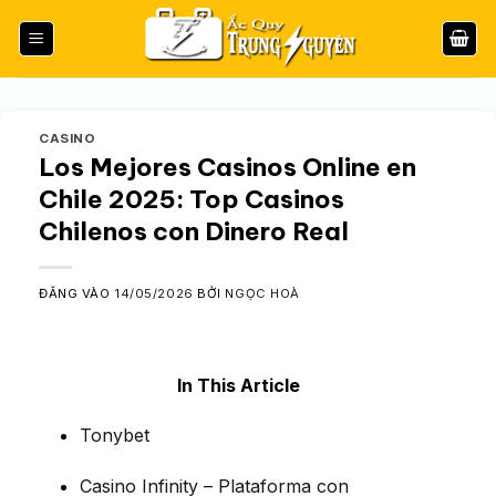
Bỏ
qua
nội
dung
CASINO
Los Mejores Casinos Online en
Chile 2025: Top Casinos
Chilenos con Dinero Real
ĐĂNG VÀO
14/05/2026
BỞI
NGỌC HOÀ
In This Article
Tonybet
Casino Infinity – Plataforma con