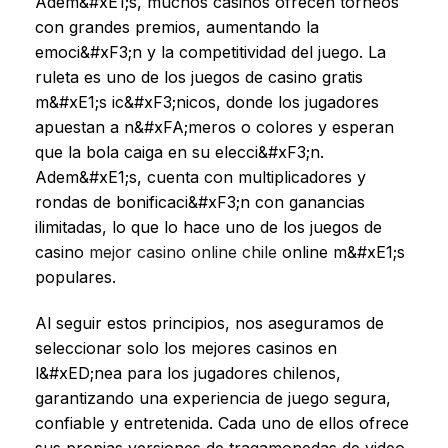
Adem&#xE1;s, muchos casinos ofrecen torneos
con grandes premios, aumentando la
emoci&#xF3;n y la competitividad del juego. La
ruleta es uno de los juegos de casino gratis
m&#xE1;s ic&#xF3;nicos, donde los jugadores
apuestan a n&#xFA;meros o colores y esperan
que la bola caiga en su elecci&#xF3;n.
Adem&#xE1;s, cuenta con multiplicadores y
rondas de bonificaci&#xF3;n con ganancias
ilimitadas, lo que lo hace uno de los juegos de
casino
mejor casino online chile
online m&#xE1;s
populares.
Al seguir estos principios, nos aseguramos de
seleccionar solo los mejores casinos en
l&#xED;nea para los jugadores chilenos,
garantizando una experiencia de juego segura,
confiable y entretenida. Cada uno de ellos ofrece
sus propias versiones de tragamonedas de video