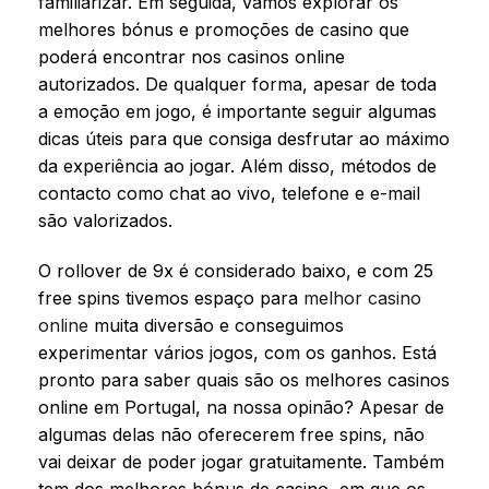
familiarizar. Em seguida, vamos explorar os
melhores bónus e promoções de casino que
poderá encontrar nos casinos online
autorizados. De qualquer forma, apesar de toda
a emoção em jogo, é importante seguir algumas
dicas úteis para que consiga desfrutar ao máximo
da experiência ao jogar. Além disso, métodos de
contacto como chat ao vivo, telefone e e-mail
são valorizados.
O rollover de 9x é considerado baixo, e com 25
free spins tivemos espaço para
melhor casino
online
muita diversão e conseguimos
experimentar vários jogos, com os ganhos. Está
pronto para saber quais são os melhores casinos
online em Portugal, na nossa opinão? Apesar de
algumas delas não oferecerem free spins, não
vai deixar de poder jogar gratuitamente. Também
tem dos melhores bónus de casino, em que os