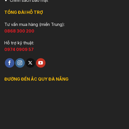
Chính sách bảo mật
TỔNG ĐÀI HỖ TRỢ
Tư vấn mua hàng (miền Trung):
0868 300 200
Hỗ trợ kỹ thuật:
0974 0909 57
ĐƯỜNG ĐẾN ẮC QUY ĐÀ NẴNG