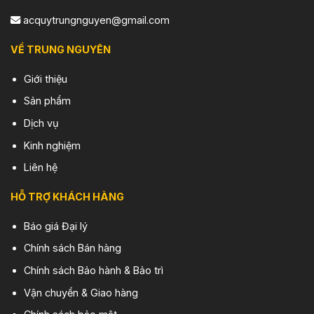
acquytrungnguyen@gmail.com
VỀ TRUNG NGUYÊN
Giới thiệu
Sản phẩm
Dịch vụ
Kinh nghiệm
Liên hệ
HỖ TRỢ KHÁCH HÀNG
Báo giá Đại lý
Chính sách Bán hàng
Chính sách Bảo hành & Bảo trì
Vận chuyển & Giao hàng