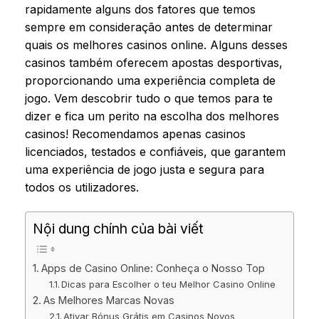
rapidamente alguns dos fatores que temos
sempre em consideração antes de determinar
quais os melhores casinos online. Alguns desses
casinos também oferecem apostas desportivas,
proporcionando uma experiência completa de
jogo. Vem descobrir tudo o que temos para te
dizer e fica um perito na escolha dos melhores
casinos! Recomendamos apenas casinos
licenciados, testados e confiáveis, que garantem
uma experiência de jogo justa e segura para
todos os utilizadores.
Nội dung chính của bài viết
Apps de Casino Online: Conheça o Nosso Top
Dicas para Escolher o teu Melhor Casino Online
As Melhores Marcas Novas
Ativar Bónus Grátis em Casinos Novos