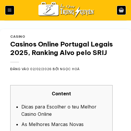
Bỏ
qua
nội
dung
CASINO
Casinos Online Portugal Legais
2025, Ranking Alvo pelo SRIJ
ĐĂNG VÀO
02/02/2026
BỞI
NGỌC HOÀ
Content
Dicas para Escolher o teu Melhor
Casino Online
As Melhores Marcas Novas