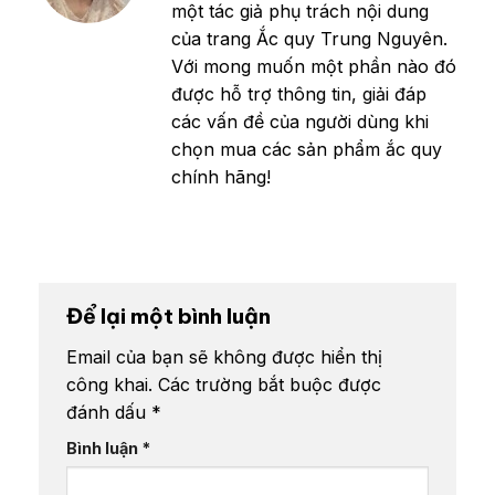
một tác giả phụ trách nội dung
của trang Ắc quy Trung Nguyên.
Với mong muốn một phần nào đó
được hỗ trợ thông tin, giải đáp
các vấn đề của người dùng khi
chọn mua các sản phẩm ắc quy
chính hãng!
Để lại một bình luận
Email của bạn sẽ không được hiển thị
công khai.
Các trường bắt buộc được
đánh dấu
*
Bình luận
*