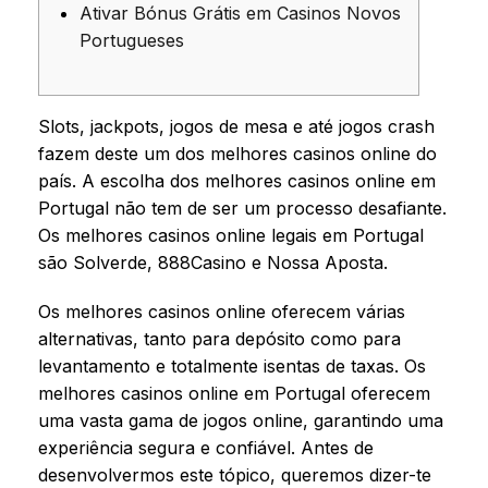
Ativar Bónus Grátis em Casinos Novos
Portugueses
Slots, jackpots, jogos de mesa e até jogos crash
fazem deste um dos melhores casinos online do
país. A escolha dos melhores casinos online em
Portugal não tem de ser um processo desafiante.
Os melhores casinos online legais em Portugal
são Solverde, 888Casino e Nossa Aposta.
Os melhores casinos online oferecem várias
alternativas, tanto para depósito como para
levantamento e totalmente isentas de taxas. Os
melhores casinos online em Portugal oferecem
uma vasta gama de jogos online, garantindo uma
experiência segura e confiável. Antes de
desenvolvermos este tópico, queremos dizer-te