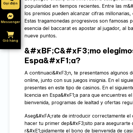
Gọi điện
popularidad en tiempos recientes. Entre las 
los premios pueden alcanzar cifras millonarias, 
Estas tragamonedas progresivos son famosas p
Messenger
esencia del baccarat es apostar al jugador, al b
nueve puntos.
Giỏ hàng
&#xBF;C&#xF3;mo elegimos l
Espa&#xF1;a?
A continuaci&#xF3;n, te presentamos algunos d
online, junto con sus juegos insignia. En el sigu
presentes en este tipo de casinos. En el siguiente
licencia en Espa&#xF1;a para que encuentres el
bienvenida, programas de lealtad y ofertas regu
Aseg&#xFA;rate de introducir correctamente el 
hacer tu primer dep&#xF3;sito para asegurarte d
r&#xE1;pidamente el bono de bienvenida de cas