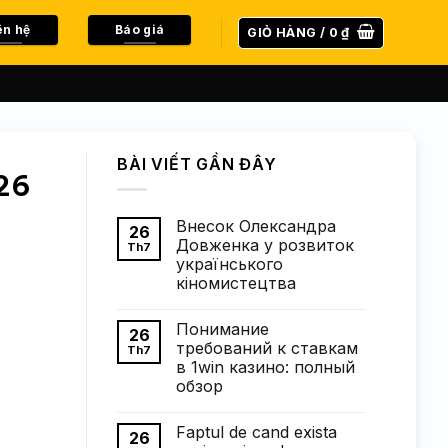
ên hệ
Báo giá
GIỎ HÀNG /
0
₫
BÀI VIẾT GẦN ĐÂY
026
Внесок Олександра
26
Довженка у розвиток
Th7
українського
кіномистецтва
Không
có
Понимание
bình
26
luận
требований к ставкам
Th7
ở
в 1win казино: полный
Внесок
Олександра
обзор
Довженка
у
Không
розвиток
có
Faptul de cand exista
українського
bình
26
кіномистецтва
luận