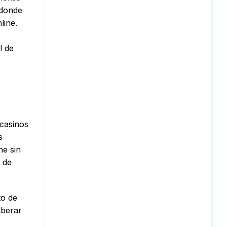
 donde
line.
l de
 casinos
s
ne sin
 de
to de
iberar