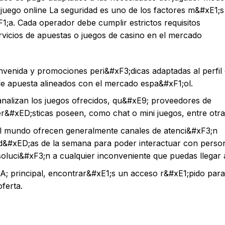
juego online La seguridad es uno de los factores m&#xE1;s
F1;a. Cada operador debe cumplir estrictos requisitos
rvicios de apuestas o juegos de casino en el mercado
venida y promociones peri&#xF3;dicas adaptadas al perfil 
 de apuesta alineados con el mercado espa&#xF1;ol.
analizan los juegos ofrecidos, qu&#xE9; proveedores de
r&#xED;sticas poseen, como chat o mini juegos, entre otra
 el mundo ofrecen generalmente canales de atenci&#xF3;n
7 d&#xED;as de la semana para poder interactuar con perso
soluci&#xF3;n a cualquier inconveniente que puedas llegar a
A; principal, encontrar&#xE1;s un acceso r&#xE1;pido para
ferta.