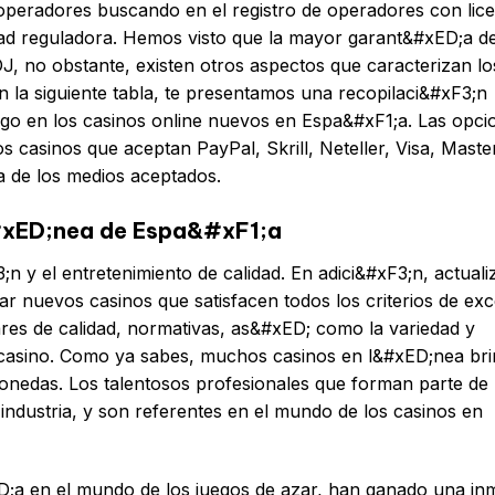
operadores buscando en el registro de operadores con lice
ridad reguladora. Hemos visto que la mayor garant&#xED;a d
OJ, no obstante, existen otros aspectos que caracterizan lo
 la siguiente tabla, te presentamos una recopilaci&#xF3;n
go en los casinos online nuevos en Espa&#xF1;a. Las opci
casinos que aceptan PayPal, Skrill, Neteller, Visa, Maste
a de los medios aceptados.
&#xED;nea de Espa&#xF1;a
n y el entretenimiento de calidad. En adici&#xF3;n, actual
ar nuevos casinos que satisfacen todos los criterios de exc
res de calidad, normativas, as&#xED; como la variedad y
 casino. Como ya sabes, muchos casinos en l&#xED;nea br
onedas. Los talentosos profesionales que forman parte de
industria, y son referentes en el mundo de los casinos en
D;a en el mundo de los juegos de azar, han ganado una i