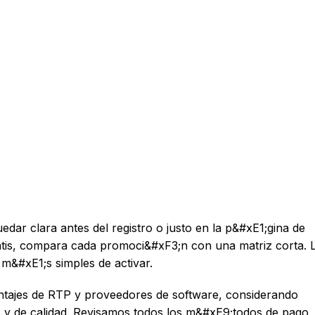
quedar clara antes del registro o justo en la p&#xE1;gina de
atis, compara cada promoci&#xF3;n con una matriz corta. 
n m&#xE1;s simples de activar.
ntajes de RTP y proveedores de software, considerando
 y de calidad. Revisamos todos los m&#xE9;todos de pago