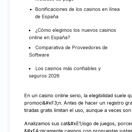
Bonificaciones de los casinos en línea
de España
¿Cómo elegimos los nuevos casinos
online en España?
Comparativa de Proveedores de
Software
Los casinos más confiables y
seguros 2026
En un casino online serio, la elegibilidad suele 
promoci&#xF3;n. Antes de hacer un registro gr
tiradas gratis limitan el uso, aunque a veces so
Analizamos sus cat&#xE1;logo de juegos, porce
&#xFA;nicamente casinos con propuestas justas