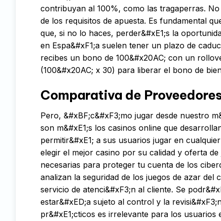
contribuyan al 100%, como las tragaperras. No 
de los requisitos de apuesta. Es fundamental que
que, si no lo haces, perder&#xE1;s la oportuni
en Espa&#xF1;a suelen tener un plazo de caducid
recibes un bono de 100&#x20AC; con un rollov
(100&#x20AC; x 30) para liberar el bono de bien
Comparativa de Proveedores
Pero, &#xBF;c&#xF3;mo jugar desde nuestro m&
son m&#xE1;s los casinos online que desarrolla
permitir&#xE1; a sus usuarios jugar en cualquie
elegir el mejor casino por su calidad y oferta 
necesarias para proteger tu cuenta de los cibe
analizan la seguridad de los juegos de azar del
servicio de atenci&#xF3;n al cliente. Se podr&#
estar&#xED;a sujeto al control y la revisi&#xF
pr&#xE1;cticos es irrelevante para los usuario