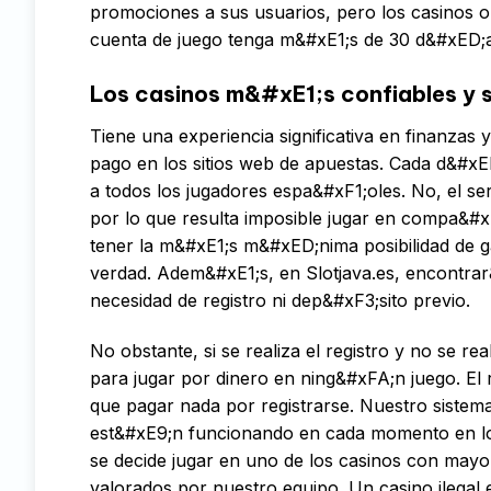
promociones a sus usuarios, pero los casinos 
cuenta de juego tenga m&#xE1;s de 30 d&#xED;a
Los casinos m&#xE1;s confiables y
Tiene una experiencia significativa en finanza
pago en los sitios web de apuestas. Cada d&#x
a todos los jugadores espa&#xF1;oles. No, el se
por lo que resulta imposible jugar en compa&#x
tener la m&#xE1;s m&#xED;nima posibilidad de ga
verdad. Adem&#xE1;s, en Slotjava.es, encontrar
necesidad de registro ni dep&#xF3;sito previo.
No obstante, si se realiza el registro y no se r
para jugar por dinero en ning&#xFA;n juego. El 
que pagar nada por registrarse. Nuestro sistema 
est&#xE9;n funcionando en cada momento en los 
se decide jugar en uno de los casinos con mayo
valorados por nuestro equipo. Un casino ilegal 