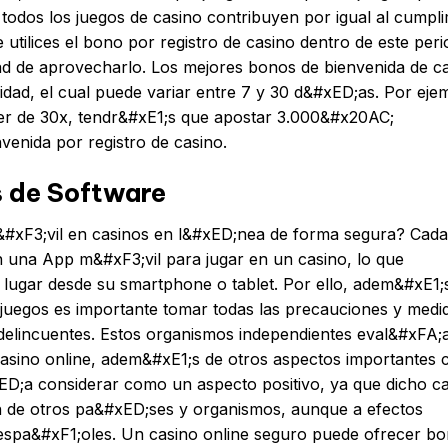
todos los juegos de casino contribuyen por igual al cumpl
 utilices el bono por registro de casino dentro de este peri
dad de aprovecharlo. Los mejores bonos de bienvenida de c
ad, el cual puede variar entre 7 y 30 d&#xED;as. Por ejem
er de 30x, tendr&#xE1;s que apostar 3.000&#x20AC;
venida por registro de casino.
 de Software
#xF3;vil en casinos en l&#xED;nea de forma segura? Cada
n una App m&#xF3;vil para jugar en un casino, lo que
r lugar desde su smartphone o tablet. Por ello, adem&#xE1;
de juegos es importante tomar todas las precauciones y medi
rdelincuentes. Estos organismos independientes eval&#xFA;
 casino online, adem&#xE1;s de otros aspectos importantes 
xED;a considerar como un aspecto positivo, ya que dicho c
3;n de otros pa&#xED;ses y organismos, aunque a efectos
s espa&#xF1;oles. Un casino online seguro puede ofrecer b