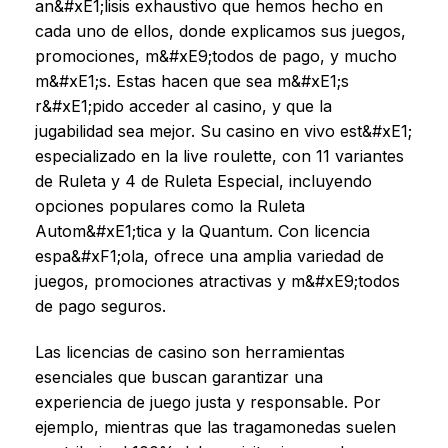
an&#xE1;lisis exhaustivo que hemos hecho en
cada uno de ellos, donde explicamos sus juegos,
promociones, m&#xE9;todos de pago, y mucho
m&#xE1;s. Estas hacen que sea m&#xE1;s
r&#xE1;pido acceder al casino, y que la
jugabilidad sea mejor. Su casino en vivo est&#xE1;
especializado en la live roulette, con 11 variantes
de Ruleta y 4 de Ruleta Especial, incluyendo
opciones populares como la Ruleta
Autom&#xE1;tica y la Quantum. Con licencia
espa&#xF1;ola, ofrece una amplia variedad de
juegos, promociones atractivas y m&#xE9;todos
de pago seguros.
Las licencias de casino son herramientas
esenciales que buscan garantizar una
experiencia de juego justa y responsable. Por
ejemplo, mientras que las tragamonedas suelen