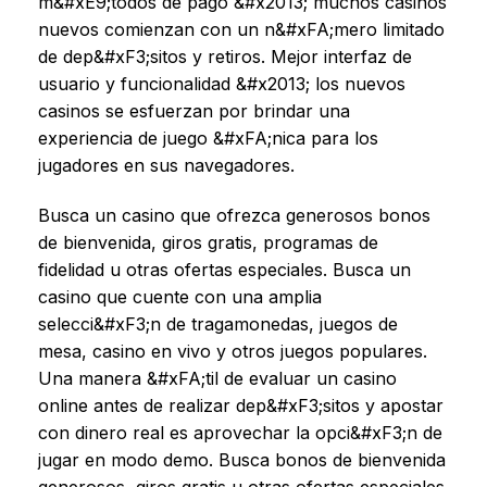
m&#xE9;todos de pago &#x2013; muchos casinos
nuevos comienzan con un n&#xFA;mero limitado
de dep&#xF3;sitos y retiros. Mejor interfaz de
usuario y funcionalidad &#x2013; los nuevos
casinos se esfuerzan por brindar una
experiencia de juego &#xFA;nica para los
jugadores en sus navegadores.
Busca un casino que ofrezca generosos bonos
de bienvenida, giros gratis, programas de
fidelidad u otras ofertas especiales. Busca un
casino que cuente con una amplia
selecci&#xF3;n de tragamonedas, juegos de
mesa, casino en vivo y otros juegos populares.
Una manera &#xFA;til de evaluar un casino
online antes de realizar dep&#xF3;sitos y apostar
con dinero real es aprovechar la opci&#xF3;n de
jugar en modo demo. Busca bonos de bienvenida
generosos, giros gratis u otras ofertas especiales