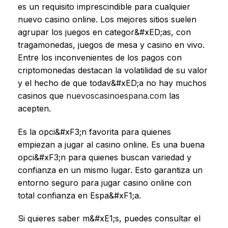
es un requisito imprescindible para cualquier
nuevo casino online. Los mejores sitios suelen
agrupar los juegos en categor&#xED;as, con
tragamonedas, juegos de mesa y casino en vivo.
Entre los inconvenientes de los pagos con
criptomonedas destacan la volatilidad de su valor
y el hecho de que todav&#xED;a no hay muchos
casinos que
nuevoscasinoespana.com
las
acepten.
Es la opci&#xF3;n favorita para quienes
empiezan a jugar al casino online. Es una buena
opci&#xF3;n para quienes buscan variedad y
confianza en un mismo lugar. Esto garantiza un
entorno seguro para jugar casino online con
total confianza en Espa&#xF1;a.
Si quieres saber m&#xE1;s, puedes consultar el