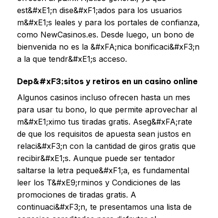
est&#xE1;n dise&#xF1;ados para los usuarios
m&#xE1;s leales y para los portales de confianza,
como NewCasinos.es. Desde luego, un bono de
bienvenida no es la &#xFA;nica bonificaci&#xF3;n
a la que tendr&#xE1;s acceso.
Dep&#xF3;sitos y retiros en un casino online
Algunos casinos incluso ofrecen hasta un mes
para usar tu bono, lo que permite aprovechar al
m&#xE1;ximo tus tiradas gratis. Aseg&#xFA;rate
de que los requisitos de apuesta sean justos en
relaci&#xF3;n con la cantidad de giros gratis que
recibir&#xE1;s. Aunque puede ser tentador
saltarse la letra peque&#xF1;a, es fundamental
leer los T&#xE9;rminos y Condiciones de las
promociones de tiradas gratis. A
continuaci&#xF3;n, te presentamos una lista de