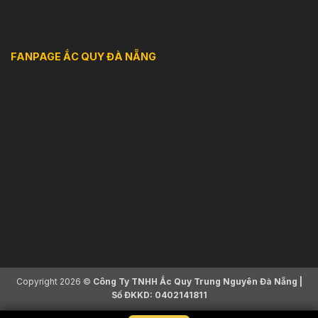
FANPAGE ẮC QUY ĐÀ NẴNG
Copyright 2026 ©
Công Ty TNHH Ắc Quy Trung Nguyên Đà Nẵng |
Số ĐKKD: 0402141811