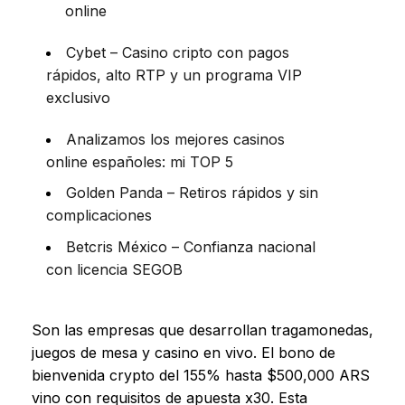
online
Cybet – Casino cripto con pagos
rápidos, alto RTP y un programa VIP
exclusivo
Analizamos los mejores casinos
online españoles: mi TOP 5
Golden Panda – Retiros rápidos y sin
complicaciones
Betcris México – Confianza nacional
con licencia SEGOB
Son las empresas que desarrollan tragamonedas,
juegos de mesa y casino en vivo. El bono de
bienvenida crypto del 155% hasta $500,000 ARS
vino con requisitos de apuesta x30. Esta