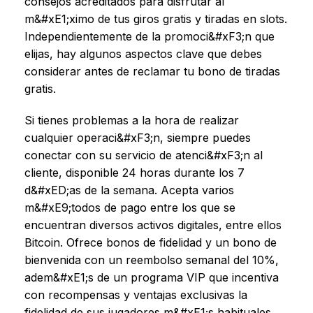
consejos acreditados para disfrutar al
m&#xE1;ximo de tus giros gratis y tiradas en slots.
Independientemente de la promoci&#xF3;n que
elijas, hay algunos aspectos clave que debes
considerar antes de reclamar tu bono de tiradas
gratis.
Si tienes problemas a la hora de realizar
cualquier operaci&#xF3;n, siempre puedes
conectar con su servicio de atenci&#xF3;n al
cliente, disponible 24 horas durante los 7
d&#xED;as de la semana. Acepta varios
m&#xE9;todos de pago entre los que se
encuentran diversos activos digitales, entre ellos
Bitcoin. Ofrece bonos de fidelidad y un bono de
bienvenida con un reembolso semanal del 10%,
adem&#xE1;s de un programa VIP que incentiva
con recompensas y ventajas exclusivas la
fidelidad de sus jugadores m&#xE1;s habituales.