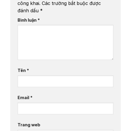
công khai.
Các trường bắt buộc được
đánh dấu
*
Bình luận
*
Tên
*
Email
*
Trang web