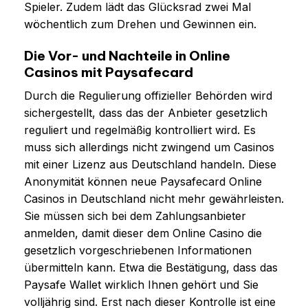
Spieler. Zudem lädt das Glücksrad zwei Mal
wöchentlich zum Drehen und Gewinnen ein.
Die Vor- und Nachteile in Online
Casinos mit Paysafecard
Durch die Regulierung offizieller Behörden wird
sichergestellt, dass das der Anbieter gesetzlich
reguliert und regelmäßig kontrolliert wird. Es
muss sich allerdings nicht zwingend um Casinos
mit einer Lizenz aus Deutschland handeln. Diese
Anonymität können neue Paysafecard Online
Casinos in Deutschland nicht mehr gewährleisten.
Sie müssen sich bei dem Zahlungsanbieter
anmelden, damit dieser dem Online Casino die
gesetzlich vorgeschriebenen Informationen
übermitteln kann. Etwa die Bestätigung, dass das
Paysafe Wallet wirklich Ihnen gehört und Sie
volljährig sind. Erst nach dieser Kontrolle ist eine