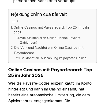
persönlichen Bankkonto verknüpft.
Nội dung chính của bài viết
Online Casinos mit Paysafecard: Top 25 im Jahr
2026
Wie funktionieren Online Casino Paysafe
Zahlungen?
Die Vor- und Nachteile in Online Casinos mit
Paysafecard
So klappt die Auszahlung im paysafe Casino
Online Casinos mit Paysafecard: Top
25 im Jahr 2026
Wer die Paysafe-Codes einzeln kauft, im Konto
hinterlegt und dann im Casino einzahlt, hat
bereits eine automatische Limitierung, die dem
Spielerschutz entgegenkommt. Die