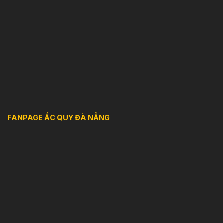
FANPAGE ẮC QUY ĐÀ NẴNG