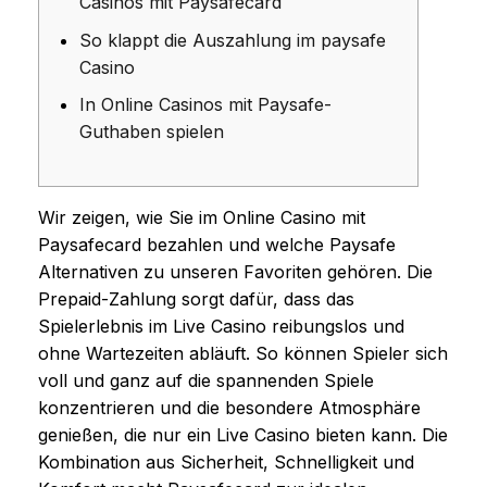
Casinos mit Paysafecard
So klappt die Auszahlung im paysafe
Casino
In Online Casinos mit Paysafe-
Guthaben spielen
Wir zeigen, wie Sie im Online Casino mit
Paysafecard bezahlen und welche Paysafe
Alternativen zu unseren Favoriten gehören. Die
Prepaid-Zahlung sorgt dafür, dass das
Spielerlebnis im Live Casino reibungslos und
ohne Wartezeiten abläuft. So können Spieler sich
voll und ganz auf die spannenden Spiele
konzentrieren und die besondere Atmosphäre
genießen, die nur ein Live Casino bieten kann. Die
Kombination aus Sicherheit, Schnelligkeit und